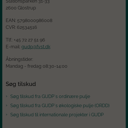
Stationsparken 31-33
2600 Glostrup
EAN:
5798000986008
CVR:
62534516
Tlf.: +45
72 27 51 96
E-mail:
gudp@fvst.dk
Åbningstider:
Mandag - fredag 08:30-14:00
Søg tilskud
Søg tilskud fra GUDP´s ordinære pulje
Søg tilskud fra GUDP´s økologiske pulje (ORDD)
Søg tilskud til internationale projekter i GUDP