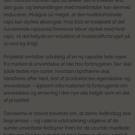
Den hvidblomstrede raps tiltrækker færre insekter end
den gule, og behandlingen med insektmidler kan dermed
reduceres. Muligvis så meget, at den hvidblomstrede
raps kan dyrkes økologisk. Hvis blot en tredjedel af det
nuværende rapsareal fremover bliver dyrket med hvid
raps, vil det betyde en reduktion af insekticidforbruget på
10.000 kg årligt.
Projektet omfatter udvikling af en ny rapsolie hele vejen
fra marken til anvendelse af olie hos forbrugeren. Der skal
både testes nye sorter, hvordan rapsfrøene skal
håndteres efter høst, test af produkternes egenskaber og
anvendelser – ligesom informationen til forbrugerne om
anvendelse og ernæring i den nye olie indgår som en del
af projektet.
Danskerne er blevet bevidste om, at deres fedtindtag skal
begrænses – og i større udstrækning udgøres af de
sunde umættede fedtsyrer frem for de usunde mættede