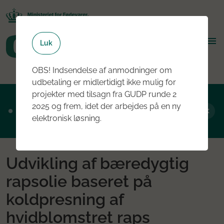
Luk
OBS! Indsendelse af anmodninger om
udbetaling er midlertidigt ikke mulig for
projekter med tilsagn fra GUDP runde 2
Ansøgningsrunde 2, 2026 er nu åben - læs
2025 og frem, idet der arbejdes på en ny
mere om rundens fokus her
elektronisk løsning.
Udvikling af bæredygtig
rapsolie baseret på
koldpresning af
hvidblomstret raps