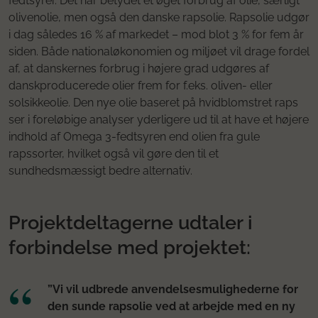
fedtsyrer. Det har betydet et øget forbrug af olie, særligt
olivenolie, men også den danske rapsolie. Rapsolie udgør
i dag således 16 % af markedet – mod blot 3 % for fem år
siden. Både nationaløkonomien og miljøet vil drage fordel
af, at danskernes forbrug i højere grad udgøres af
danskproducerede olier frem for f.eks. oliven- eller
solsikkeolie. Den nye olie baseret på hvidblomstret raps
ser i foreløbige analyser yderligere ud til at have et højere
indhold af Omega 3-fedtsyren end olien fra gule
rapssorter, hvilket også vil gøre den til et
sundhedsmæssigt bedre alternativ.
Projektdeltagerne udtaler i
forbindelse med projektet:
”Vi vil udbrede anvendelsesmulighederne for
den sunde rapsolie ved at arbejde med en ny