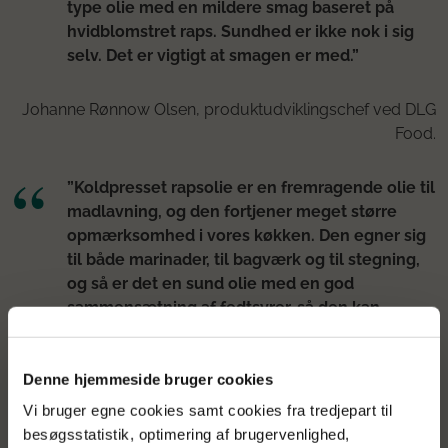
type olie med en mildere smag baseret på
hvidblomstret raps. Sundhed er ikke nok i sig
selv. Det er vigtigt at smagen er med.”
Johanne Rønnow Olsen, produktudviklingschef ved DLG
Food.
”Koldpresset rapsolie er en fremragende olie til
madlavning, og den fortjener meget større
opmærksomhed i vores køkken. Den egner sig
til både marinader, til bagværk og til stegning,
og så er det en sund olie med en god
sammensætning af fedtsyrer, så den kan
bruges med god samvittighed. Den nye type
olie baseret på hvidblomstret raps vil have en
mildere og finere smag og vi forventer derfor at
Denne hjemmeside bruger cookies
den vil egne sig særligt godt til marinader.”
Vi bruger egne cookies samt cookies fra tredjepart til
besøgsstatistik, optimering af brugervenlighed,