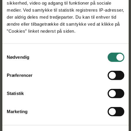
Hanne Carstenschiold, chefkonsulent ved Landbrug &
sikkerhed, video og adgang til funktioner på sociale
Fødevarer.
medier. Ved samtykke til statistik registreres IP-adresser,
der aldrig deles med tredjeparter. Du kan til enhver tid
ændre eller tilbagetrække dit samtykke ved at klikke på
”Dyrkningen er den nye hvidblomstret raps
”Cookies” linket nederst på siden.
åbner nye muligheder da den kræver
betydeligt mindre plantebeskyttelse end den
gule raps. Det giver mulighed for en mere
Samtykkevalg
bæredygtig rapsolieproduktion. Og så er det jo
Nødvendig
kun sjovt og en ekstra sidegevinst at olien fra
den hvidblomstret raps smager noget
anderledes og mildere sammenlignet med
Præferencer
olien fra den almindelige gule raps.”
Statistik
Erik Tybirk, planteforædler ved Knold og Top.
Marketing