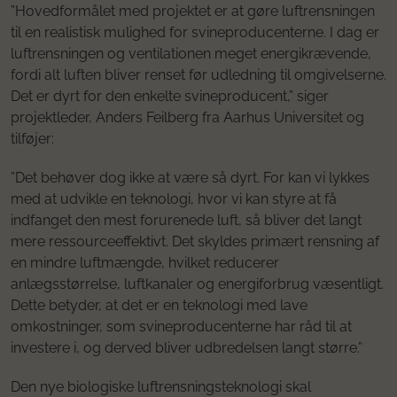
”Hovedformålet med projektet er at gøre luftrensningen
til en realistisk mulighed for svineproducenterne. I dag er
luftrensningen og ventilationen meget energikrævende,
fordi alt luften bliver renset før udledning til omgivelserne.
Det er dyrt for den enkelte svineproducent,” siger
projektleder, Anders Feilberg fra Aarhus Universitet og
tilføjer:
”Det behøver dog ikke at være så dyrt. For kan vi lykkes
med at udvikle en teknologi, hvor vi kan styre at få
indfanget den mest forurenede luft, så bliver det langt
mere ressourceeffektivt. Det skyldes primært rensning af
en mindre luftmængde, hvilket reducerer
anlægsstørrelse, luftkanaler og energiforbrug væsentligt.
Dette betyder, at det er en teknologi med lave
omkostninger, som svineproducenterne har råd til at
investere i, og derved bliver udbredelsen langt større.”
Den nye biologiske luftrensningsteknologi skal