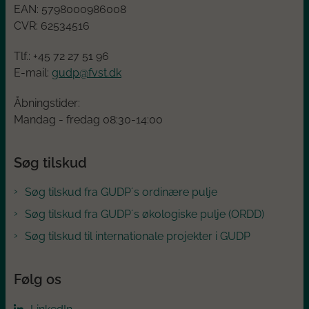
EAN:
5798000986008
CVR:
62534516
Tlf.: +45
72 27 51 96
E-mail:
gudp@fvst.dk
Åbningstider:
Mandag - fredag 08:30-14:00
Søg tilskud
Søg tilskud fra GUDP´s ordinære pulje
Søg tilskud fra GUDP´s økologiske pulje (ORDD)
Søg tilskud til internationale projekter i GUDP
Følg os