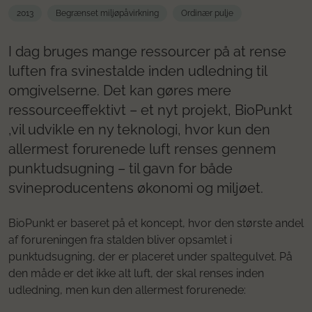
2013
Begrænset miljøpåvirkning
Ordinær pulje
I dag bruges mange ressourcer på at rense
luften fra svinestalde inden udledning til
omgivelserne. Det kan gøres mere
ressourceeffektivt – et nyt projekt, BioPunkt
,vil udvikle en ny teknologi, hvor kun den
allermest forurenede luft renses gennem
punktudsugning – til gavn for både
svineproducentens økonomi og miljøet.
BioPunkt er baseret på et koncept, hvor den største andel
af forureningen fra stalden bliver opsamlet i
punktudsugning, der er placeret under spaltegulvet. På
den måde er det ikke alt luft, der skal renses inden
udledning, men kun den allermest forurenede: