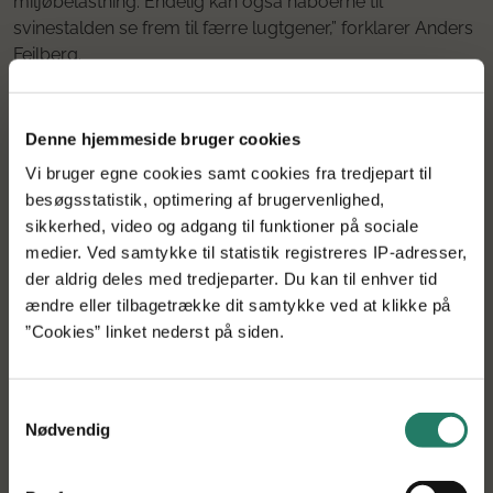
miljøbelastning. Endelig kan også naboerne til
svinestalden se frem til færre lugtgener,” forklarer Anders
Feilberg.
BioPunkt har stort eksportpotentiale, men en fortsat
udvikling af husdyrproduktionen med lavest mulige
Denne hjemmeside bruger cookies
miljøpåvirkning forudsætter, at nye effektive og
Vi bruger egne cookies samt cookies fra tredjepart til
økonomisk realistiske teknologier udvikles, testes og ikke
besøgsstatistik, optimering af brugervenlighed,
mindst tages i brug. Samarbejdet i det nye projekt –
sikkerhed, video og adgang til funktioner på sociale
BioPunkt – mellem Aarhus Universitet, Skov A/S,
medier. Ved samtykke til statistik registreres IP-adresser,
Teknologisk Institut og Videncenter for Svineproduktion
der aldrig deles med tredjeparter. Du kan til enhver tid
skal styrke Danmarks position indenfor miljøteknologier til
ændre eller tilbagetrække dit samtykke ved at klikke på
landbrug.
”Cookies” linket nederst på siden.
Samtykkevalg
Nødvendig
Tilbage til søgning