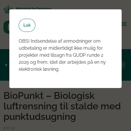
Luk
OBS! Indsendelse af anmodninger om
udbetaling er midlertidigt ikke mulig for
projekter med tilsagn fra GUDP runde 2
Ansøgningsrunde 2, 2026 er nu åben - læs
2025 og frem, idet der arbejdes på en ny
mere om rundens fokus her
elektronisk løsning.
BioPunkt – Biologisk
luftrensning til stalde med
punktudsugning
2013