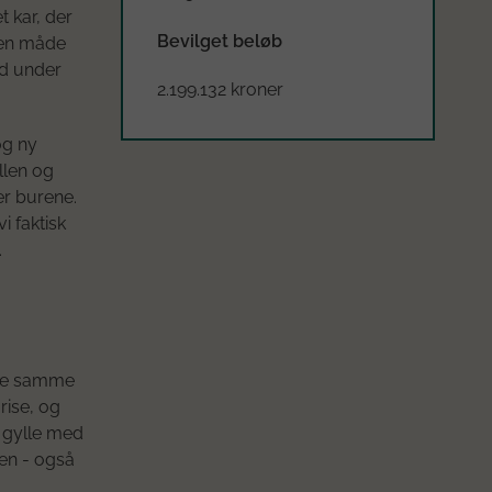
t kar, der
Bevilget beløb
den måde
ud under
2.199.132 kroner
og ny
llen og
er burene.
 faktisk
.
 de samme
rise, og
 gylle med
den - også