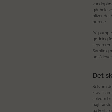
vandopløse
går hele v
bliver det
burene:
”Vi pumper
gødning fø
separerer 
Samtidig m
også lever
Det sk
Selvom de
krav til a
selvom bio
højt tørst
på kort si