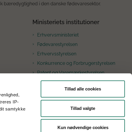
k bæredygtighed i den danske fødevaresektor.
Ministeriets institutioner
Erhvervsministeriet
Fødevarestyrelsen
Erhvervsstyrelsen
Konkurrence og Forbrugerstyrelsen
Patent og Varemærkestyrelsen
Nævnenes Hus
Tillad alle cookies
Søfartsstyrelsen
venlighed,
treres IP-
Kontakt GUDP
Tillad valgte
 dit samtykke
Kun nødvendige cookies