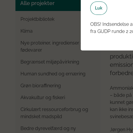
Gødn
Alle projekter
Luk
forsu
Projektbibliotek
2014
OBS! Indsendelse af
Klima
fra GUDP runde 2 20
2014
K
Nye proteiner, ingredienser og
Ammonia
fødevarer
produkti
Begrænset miljøpåvirkning
emission
forbedre
Human sundhed og ernæring
Grøn bioraffinering
Ammoniake
– både på 
Akvakultur og fiskeri
kunnet gør
Cirkulært ressourceforbrug og
kan ikke in
mindsket madspild
svinebesæt
Bedre dyrevelfærd og ny
Jørgen Hyl