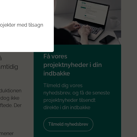
,
ojekter med tilsagn
em ved
Få vores
å
projektnyheder i din
amtidig
indbakke
Tilmeld dig vores
duktionen
nyhedsbrev, og få de seneste
 dog ikke
projektnyheder tilsendt
ftede. Der
direkte i din indbakke
Tilmeld nyhedsbrev
 mener