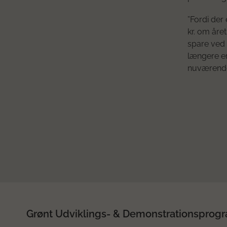
”Fordi der
kr. om året
spare ved 
længere er
nuværende
Grønt Udviklings- & Demonstrationsprog