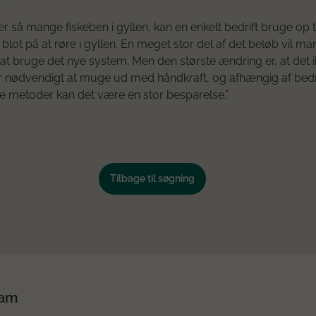
 er så mange fiskeben i gyllen, kan en enkelt bedrift bruge op t
 blot på at røre i gyllen. En meget stor del af det beløb vil m
at bruge det nye system. Men den største ændring er, at det 
 nødvendigt at muge ud med håndkraft, og afhængig af bedr
 metoder kan det være en stor besparelse.”
Tilbage til søgning
ram