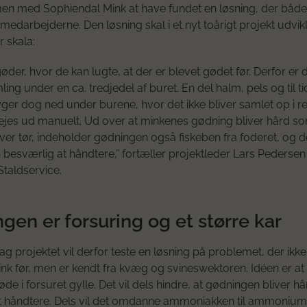
n med Sophiendal Mink at have fundet en løsning, der båd
 medarbejderne. Den løsning skal i et nyt toårigt projekt udvik
r skala:
øder, hvor de kan lugte, at der er blevet gødet før. Derfor er 
ing under en ca. tredjedel af buret. En del halm, pels og til t
ger dog ned under burene, hvor det ikke bliver samlet op i r
ejes ud manuelt. Ud over at minkenes gødning bliver hård s
iver tør, indeholder gødningen også fiskeben fra foderet, og d
besværlig at håndtere,” fortæller projektleder Lars Pedersen
taldservice.
gen er forsuring og et større kar
ag projektet vil derfor teste en løsning på problemet, der ikk
mink før, men er kendt fra kvæg og svineswektoren. Idéen er at
de i forsuret gylle. Det vil dels hindre, at gødningen bliver h
t håndtere. Dels vil det omdanne ammoniakken til ammonium,