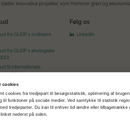
støtter innovative projekter, som fremmer grøn og økonomis
kud
Følg os
kud fra GUDP´s ordinære
LinkedIn
kud fra GUDP´s økologiske
RDD)
ud til internationale
r i GUDP
 cookies
 cookies fra tredjepart til besøgsstatistik, optimering af bruger
til funktioner på sociale medier. Ved samtykke til statistik regis
med tredjeparter. Du kan til enhver tid ændre eller tilbagetrække
linket nederst på siden.