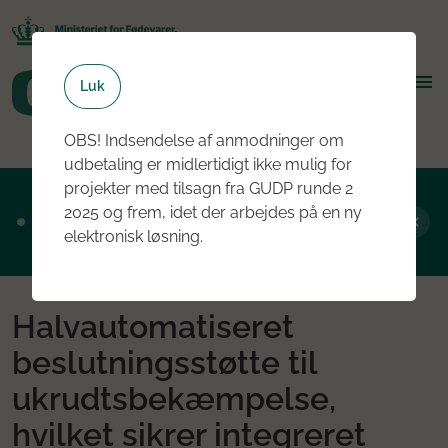
Luk
OBS! Indsendelse af anmodninger om
udbetaling er midlertidigt ikke mulig for
projekter med tilsagn fra GUDP runde 2
Ansøgningsrunde 2, 2026 er nu åben - læs
2025 og frem, idet der arbejdes på en ny
mere om rundens fokus her
elektronisk løsning.
Halvautomatiseret
beslutningsstøtte til
ukrudtsbekæmpelse,
hvilket sikrer integreret