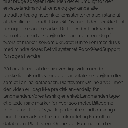
til at bruge sprøjtemidler. Men det er umuligt for den
enkelte landmand at kende og genkende alle
ukrudtsarter, og heller ikke konsulenter er altid i stand til
at identificere ukrudtet korrekt. Oveni er tiden der ikke til at
besøge de mange marker. Derfor ender landmanden
som oftest med at sprøjte den samme mængde på
tværs af marker, selvom ukrudtet kunne kommes til livs
med mindre doser. Det vil systemet RoboWeedSupport
forsøge at ændre:
”Vi har allerede al den nødvendige viden om de
forskellige ukrudtstyper og de anbefalede sprøjtemidler
samlet i online-databasen, Planteværn Online (PVO), men
den viden er i dag ikke praktisk anvendelig for
landmanden. Vores løsning er enkel: Landmanden tager
et billede i sine marker for hver 100 meter. Billederne
bliver sendt til et af syv ekspertcentre rundt omkring i
landet, som artsbestemmer ukrudtet og konsulterer
databasen, Planteværn Online, der kommer med en