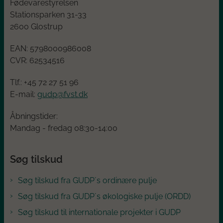
Fødevarestyrelsen
Stationsparken 31-33
2600 Glostrup
EAN:
5798000986008
CVR:
62534516
Tlf.: +45
72 27 51 96
E-mail:
gudp@fvst.dk
Åbningstider:
Mandag - fredag 08:30-14:00
Søg tilskud
Søg tilskud fra GUDP´s ordinære pulje
Søg tilskud fra GUDP´s økologiske pulje (ORDD)
Søg tilskud til internationale projekter i GUDP