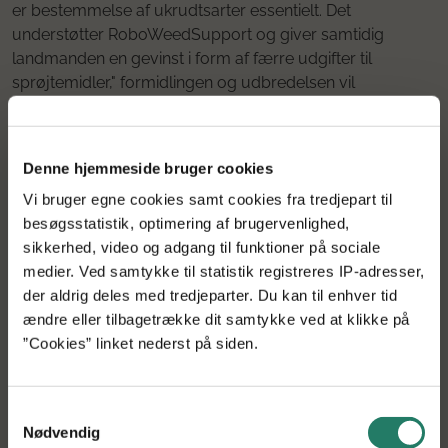
er bestemmelse af ukrudtsarter essentielt. Det
understøtter RoboWeedSupport og giver samtidig
landmanden en gevinst i form af færre udgifter til
sprøjtemidler," formidlingen og udbredelsen vil
projektpartneren Videncenter for Landbrug tage sig af,
forklarer Rasmus Nyholm Jørgensen og tilføjer:
Denne hjemmeside bruger cookies
”Vores system kan også hjælpe med at forebygge
resistens hos ukrudt overfor bestemte typer
Vi bruger egne cookies samt cookies fra tredjepart til
sprøjtemidler. PVO kan nu anvise behandlinger mod
besøgsstatistik, optimering af brugervenlighed,
biotyper af ukrudt, som er resistent mod forskellige
sikkerhed, video og adgang til funktioner på sociale
aktivstoffer i herbicider, og der arbejdes for tiden på a
medier. Ved samtykke til statistik registreres IP-adresser,
udvikle et koncept, som skal bidrage til at forebygge
der aldrig deles med tredjeparter. Du kan til enhver tid
udvikling af ny herbicidresistens. Her kan PVO foreslå
ændre eller tilbagetrække dit samtykke ved at klikke på
alternativer til sprøjtningen, inden længe også ikke-
”Cookies” linket nederst på siden.
kemiske (mekaniske) behandlinger.”
Samtykkevalg
Nødvendig
Droner testes i projektet