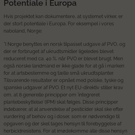
Potentiale i Europa
Hvis projektet kan dokumentere, at systemet virker, er
der stort potentiale i Europa. For eksempel i vores
naboland, Norge:
”I Norge benyttes en norsk tilpasset udgave af PVO, og
der er forbruget af ukrudtsmidler ligeledes blevet
reduceret med ca. 40 %, når PVO er blevet brugt. Men
også norske landmand er ikke glade for at gå i marken
for at artsbestemme og tælle små ukrudtsplanter.
Tilsvarende resultater er opnået med polske, tyske og
spanske udgaver af PVO. Et nyt EU-direktiv stiller krav
om, at 8 generelle principper om ’integreret
plantebeskyttelse’ (IPM) skal følges. Disse principper
indebærer, at al anvendelse af pesticider skal ske efter
vurdering af behov og i doser, som er nødvendige til
opgaven og der skel tages hensyn til forebyggelse af
herbicidresistens. For at imødekomme alle disse hensyn