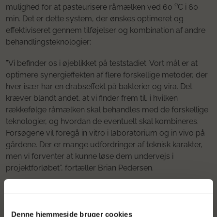
mulighed for at pasteurisere råmælken ved 60 ⁰C i 60
min. Det er dette system, der ønskes optimeret og
effektiviseret gennem tilføjelser og kombination af andre
behandlingsteknologier:
”Vi befinder os i øjeblikket på teststadiet. Vort mål er at
optimere synergieffekten af flere forskellige metoder, der
hver især har en drabseffekt på bakterier og vira. Det
kræver blandt andet, at vi finder frem til, i hvilken
rækkefølge råmælken skal behandles med de forskellige
teknologier, og hvordan de eventuelt skal kombineres.
Forsøgene vil foregå in vitro i laboratorium og in vivo på
gårdene. Der er mange udfordringer af teknisk karakter,
men vi forventer at kunne løse dem undervejs i
projektforløbet”, fortæller Brian Pedersen.
Stort eksportpotentiale
Denne hjemmeside bruger cookies