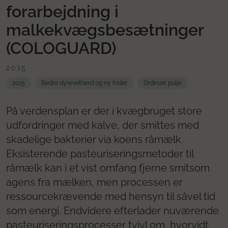
forarbejdning i
malkekvægsbesætninger
(COLOGUARD)
2015
2015
Bedre dyrevelfærd og ny foder
Ordinær pulje
På verdensplan er der i kvægbruget store
udfordringer med kalve, der smittes med
skadelige bakterier via koens råmælk.
Eksisterende pasteuriseringsmetoder til
råmælk kan i et vist omfang fjerne smitsom
agens fra mælken, men processen er
ressourcekrævende med hensyn til såvel tid
som energi. Endvidere efterlader nuværende
pasteuriseringsprocesser tvivl om, hvorvidt