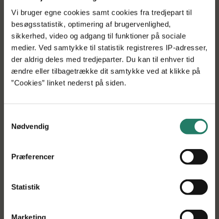
Overførsel af sygdomsfremkaldende vira og bakterier via
Vi bruger egne cookies samt cookies fra tredjepart til
kolostrum er ikke noget voldsomt problem i dansk
besøgsstatistik, optimering af brugervenlighed,
kvægbrug, men COLOGUARD spås stor succes på det
sikkerhed, video og adgang til funktioner på sociale
internationale marked. Det nye system forventes at kunne
medier. Ved samtykke til statistik registreres IP-adresser,
reducere smitterisikoen via råmælken markant, samtidig
der aldrig deles med tredjeparter. Du kan til enhver tid
med at forarbejdningstiden kan reduceres med 40-50
ændre eller tilbagetrække dit samtykke ved at klikke på
procent og energiforbruget med 8-13 procent. Samtidig
”Cookies” linket nederst på siden.
vil behandlingsprocessen være skånsom og bevare de
livsvigtige antistoffer i råmælken:
Samtykkevalg
”Vi mener at eksportpotentialet for COLOGUARD er stort,
Nødvendig
da systemet vil imødekomme eksisterende behov og
ønsker til råmælksmanagement på en række vigtige
Præferencer
udenlandske markeder såsom Kina og USA. Alle
mælkeproducenter i hele verden har det til fælles, at de
er interesserede i sunde og trivelige kalve, da de er
Statistik
grundlaget for næste generation af produktionsdyr”,
slutter Brian Pedersen.
Marketing