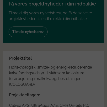
Få vores projektnyheder i din indbakke
Tilmeld dig vores nyhedsbrev, og få de seneste
projektnyheder tilsendt direkte i din indbakke
Tilmeld nyhedsbrev
Projekttitel
Højteknologisk, smitte- og energi-reducerende
kalvefodringsudstyr til skånsom kolostrum-
forarbejdning i malkekvægsbesætninger
(COLOGUARD)
Projektdeltagere
Calvex A/S, UltraAqua A/S, CMR On-Site RD,