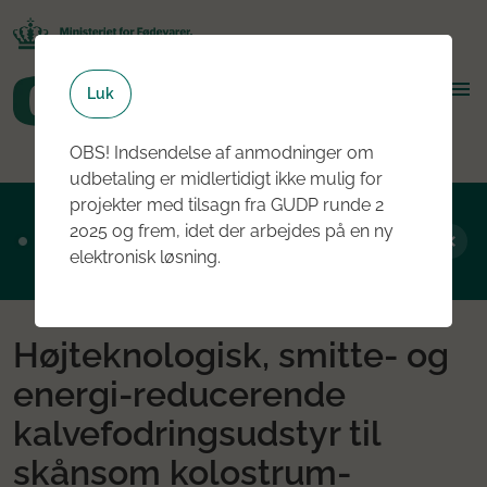
Luk
OBS! Indsendelse af anmodninger om
udbetaling er midlertidigt ikke mulig for
projekter med tilsagn fra GUDP runde 2
Ansøgningsrunde 2, 2026 er nu åben - læs
2025 og frem, idet der arbejdes på en ny
mere om rundens fokus her
elektronisk løsning.
Højteknologisk, smitte- og
energi-reducerende
kalvefodringsudstyr til
skånsom kolostrum-