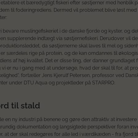
 etablere et bæredygtigt fiskeri efter søstjerner med henblik p
m til foderingrediens. Dermed vil problemet blive løst med 
ter:
vi bevare muslingefiskeriet i de danske fjorde og kyster, og de
å en supplerende indtægt via søstjernefiskeri. Derudover vil d
 produktionsleddet, da søstjernerne skal laves til mel og siden
 er særdeles rige på protein, og de kan omdannes til økologi
iens af høj kvalitet. Det er disse ting, der danner grundlaget 
 vi er nu i gang med at undersøge, hvad der skal til for, at pro
irkelighed”, fortæller Jens Kjerulf Petersen, professor ved Dans
nter under DTU Aqua og projektleder på STARPRO.
rd til stald
le en ny industri på benene og gøre den attraktiv at investere i
grundig dokumentation og langsigtede perspektiver foran inv
, at der skal redegøres for alle led i værdikæden - fra fjord til