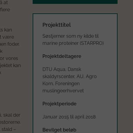
å at
flere
Projekttitel
ls kan
Søstjerner som ny kilde til
et være
marine proteiner (STARPRO)
hen foder.
sk
Projektdeltagere
for vores
jektet kan
DTU Aqua, Dansk
k
skaldyrscenter, AU, Agro
Korn, Foreningen
muslingeerhvervet
Projektperiode
, skal der
Januar 2015 til april 2018
estorerne.
 stald –
Bevilget beløb