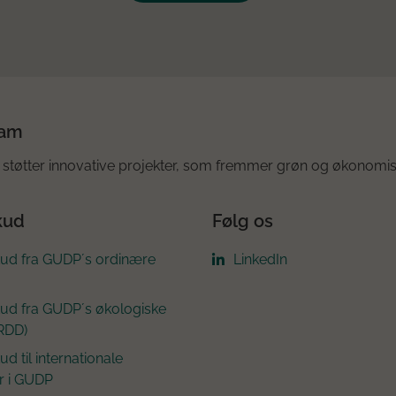
ram
støtter innovative projekter, som fremmer grøn og økonomis
kud
Følg os
kud fra GUDP´s ordinære
LinkedIn
kud fra GUDP´s økologiske
RDD)
ud til internationale
r i GUDP