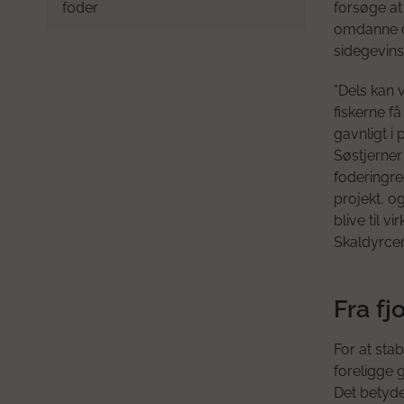
foder
forsøge at
omdanne de
sidegevins
”Dels kan 
fiskerne f
gavnligt i
Søstjerner
foderingred
projekt, og
blive til v
Skaldyrce
Fra fjo
For at stab
foreligge 
Det betyder