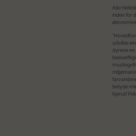
Alle hidtid
inden for d
økonomiske
”Hovedform
udvikle øk
dyrene en 
beskæftige
muslingefi
miljømæssi
farvandene 
betyde min
Kjerulf Pet