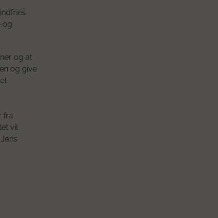
indfries
e og
ner og at
den og give
et
 fra
et vil
 Jens