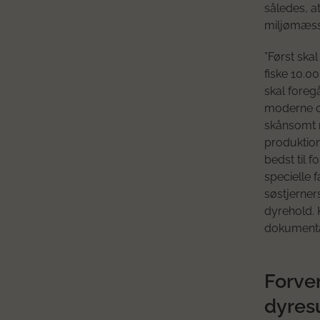
således, a
miljømæss
”Først ska
fiske 10.0
skal foreg
moderne og 
skånsomt r
produktion
bedst til 
specielle 
søstjerner
dyrehold. 
dokumentat
Forve
dyres