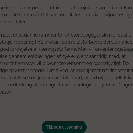
ige indikationer peger i retning af, at projektets ambitioner kan 
e næste tre-fire år. Det kan føre til flere positive miljømæssig
 resultater:
ålet er at danne rammer for et bæredygtigt fiskeri af søstjer
ologisk foder rigt på protein, som skal forbedre dyresundhe
god fordøjelse af næringsstofferne. Men vi forventer også øg
lse gennem etableringen af nye erhverv samtidig med, at
skeriet fremover vil blive mere lønsomt og bæredygtigt. De
ge gevinster træder i kraft ved, at man fjerner næringsstoffer
ved at fiske søstjerner samtidig med, at en høj fodereffektivit
dre udledning af næringsstoffer i økologiske dyrehold”, siger
ersen.
Tilbage til søgning