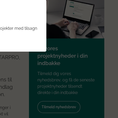
ojekter med tilsagn
Få vores
projektnyheder i din
 STARPRO,
indbakke
Tilmeld dig vores
s til
nyhedsbrev, og få de seneste
projektnyheder tilsendt
undlag
direkte i din indbakke
on.
Tilmeld nyhedsbrev
nger i
t vil