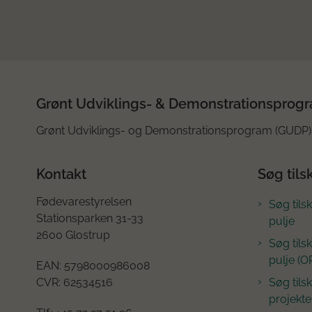
Grønt Udviklings- & Demonstrationsprog
Grønt Udviklings- og Demonstrationsprogram (GUDP) 
Kontakt
Søg tils
Fødevarestyrelsen
Søg tils
Stationsparken 31-33
pulje
2600 Glostrup
Søg tils
pulje (O
EAN:
5798000986008
CVR:
62534516
Søg tilsk
projekte