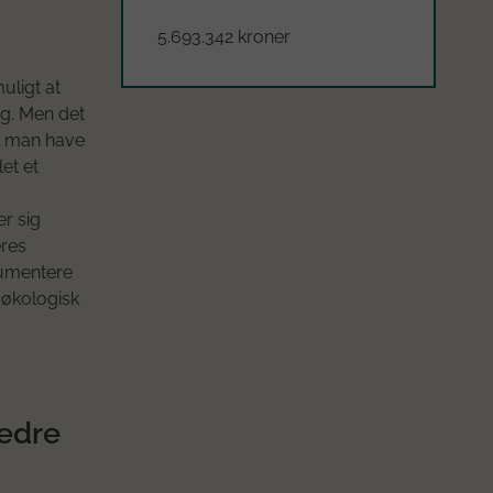
5.693.342 kroner
uligt at
ng. Men det
l man have
et et
r sig
eres
okumentere
 økologisk
edre