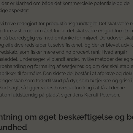
t der er klarhed om både det kommercielle potentiale og de
ige aspekter:
l vi have redegjort for produktionsgrundlaget. Det skal være m
00 ton søstjerner om året for, at det skal være en god forretni
å på bæredygtig vis med omtanke for miljøet. Derudover ska
effektive redskaber til selve fiskeriet, og der er blevet udvikl
edskab, som fisker mere end 90 procent rent. Hvad angår
sleddet, undersøger vi blandt andet, hvilke metoder der egne
forbehandling og formaling af søstjerner, og om der skal etabl
fabrikker til formålet. Den sidste del består i at afprøve og d
s egenskab som fodertilskud på dyr, som fx fjerkræ og grise i
Kort sagt, så ligger vores hovedudfordring i at få al denne
ion fuldstændig på plads”, siger Jens Kjerulf Petersen.
ntning om øget beskæftigelse og b
undhed