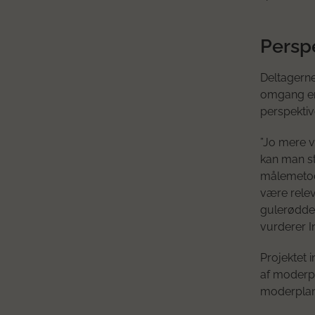
Persp
Deltagerne
omgang er 
perspektiv
”Jo mere v
kan man s
målemetoder
være relev
gulerødder
vurderer I
Projektet 
af moderpl
moderplant