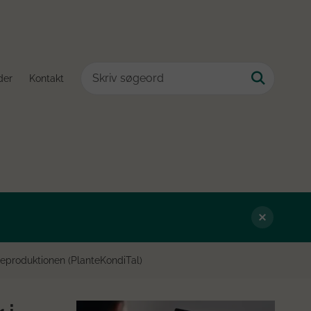
der
Kontakt
teproduktionen (PlanteKondiTal)