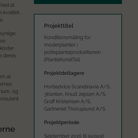
 Ved at
kvalitet,
e.
Projekttitel
synlige
Konditionsmåling for
 se
moderplanter i
 koster
potteplanteproduktionen
ge deres
(PlanteKondiTal)
Projektdeltagere
em at
ternes
Hortiadvice Scandinavia A/S,
orium, og
3Kanten, Knud Jepsen A/S,
konsulent
Graff Kristensen A/S,
Gartneriet Thoruplund A/S
Projektperiode
erne
September 2016 til august