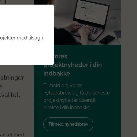
 i
ojekter med tilsagn
Få vores
s større
projektnyheder i din
indbakke
ostninger
Tilmeld dig vores
s
nyhedsbrev, og få de seneste
alitet,
projektnyheder tilsendt
direkte i din indbakke
Tilmeld nyhedsbrev
valitet med