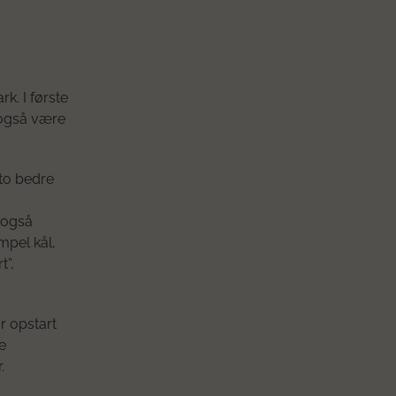
k. I første
 også være
sto bedre
g også
mpel kål,
t”,
r opstart
e
.