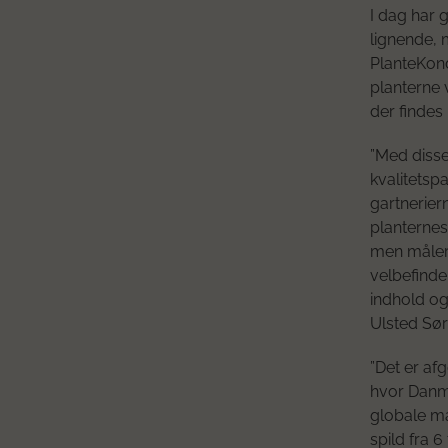
I dag har 
lignende, 
PlanteKon
planterne 
der findes
”Med disse
kvalitetsp
gartneriern
planternes
men måler 
velbefinde
indhold og
Ulsted Sør
”Det er af
hvor Danma
globale ma
spild fra 6 