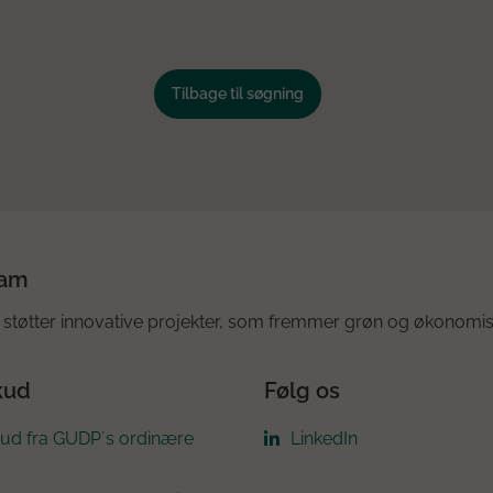
Tilbage til søgning
ram
støtter innovative projekter, som fremmer grøn og økonomis
kud
Følg os
kud fra GUDP´s ordinære
LinkedIn