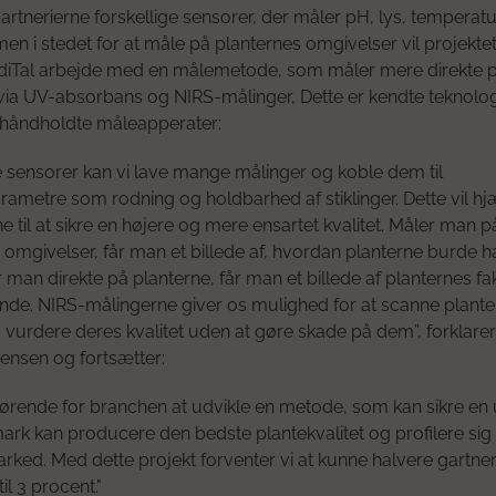
gartnerierne forskellige sensorer, der måler pH, lys, temperat
men i stedet for at måle på planternes omgivelser vil projekte
diTal arbejde med en målemetode, som måler mere direkte 
via UV-absorbans og NIRS-målinger, Dette er kendte teknolog
 håndholdte måleapperater:
 sensorer kan vi lave mange målinger og koble dem til
arametre som rodning og holdbarhed af stiklinger. Dette vil h
e til at sikre en højere og mere ensartet kvalitet. Måler man p
 omgivelser, får man et billede af, hvordan planterne burde h
man direkte på planterne, får man et billede af planternes fa
nde. NIRS-målingerne giver os mulighed for at scanne plant
 vurdere deres kvalitet uden at gøre skade på dem”, forklarer
ensen og fortsætter:
gørende for branchen at udvikle en metode, som kan sikre en 
rk kan producere den bedste plantekvalitet og profilere sig
rked. Med dette projekt forventer vi at kunne halvere gartne
til 3 procent."