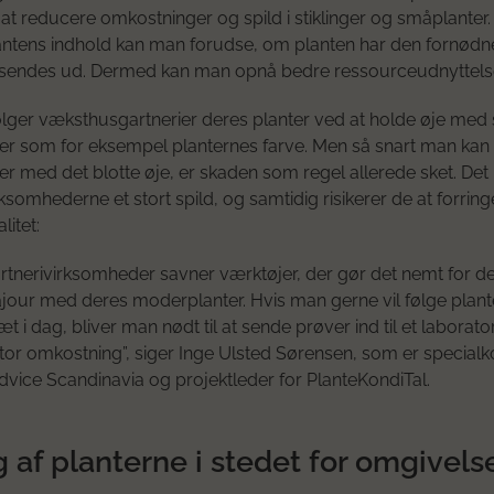
 at reducere omkostninger og spild i stiklinger og småplanter.
ntens indhold kan man forudse, om planten har den fornødne 
 sendes ud. Dermed kan man opnå bedre ressourceudnyttels
lger væksthusgartnerier deres planter ved at holde øje med 
er som for eksempel planternes farve. Men så snart man kan
er med det blotte øje, er skaden som regel allerede sket. Det
rksomhederne et stort spild, og samtidig risikerer de at forrin
litet:
tnerivirksomheder savner værktøjer, der gør det nemt for d
ajour med deres moderplanter. Hvis man gerne vil følge plan
æt i dag, bliver man nødt til at sende prøver ind til et laborat
stor omkostning”, siger Inge Ulsted Sørensen, som er special
dvice Scandinavia og projektleder for PlanteKondiTal.
 af planterne i stedet for omgivels