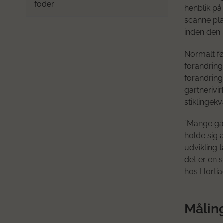
foder
henblik på
scanne pla
inden den
Normalt fø
forandring
forandring
gartnerivi
stiklingekva
”Mange gar
holde sig 
udvikling t
det er en 
hos Hortia
Måling