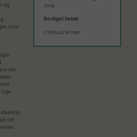
ur og
2019
t
Bevilget beløb
på
ier, hvor
1.708.410 kroner
jælpe
å
ave det,
ktiske
ernes
 Inge
udvikling,
 på det
riernes