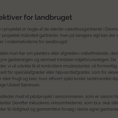
ektiver for landbruget
 i projektet er nogle af de største væksthusgartnerier i Danmar
projektet målrettet gartnerier, men på længere sigt kan der
er i målemetoderne for landbruget:
iden man har om planters eller afgrøders velbefindende, de
tyre gødskningen og dermed mindske miljøforureningen. De
, vi vil udvikle til at kontrollere moderplanter, vil formentli
ant for specialafgrøder eller højværdiafgrøder, som for ekse
 eller frugt og bær, hvor ethvert spild koster landmanden dyr
nge Ulsted Sørensen.
indledes med et pilotprojekt i sensommeren, som er sæson fo
anter. Derefter inkluderes virksomhederne, som bl.a. skal still
er til rådighed og gennemføre forsøg i deres egne gartnerier