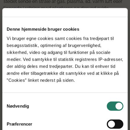
stedet sende en stråle af gas, plasma, ild, varm luft eller
lignende i retning mod planterne og derved svide
ukrudtet væk”, forklarer Frank Poulsen.
Denne hjemmeside bruger cookies
Færre omkostninger for planten
Vi bruger egne cookies samt cookies fra tredjepart til
og avleren
besøgsstatistik, optimering af brugervenlighed,
sikkerhed, video og adgang til funktioner på sociale
medier. Ved samtykke til statistik registreres IP-adresser,
Med en ny lugemetode og en optimering af vision-
der aldrig deles med tredjeparter. Du kan til enhver tid
softwaren sigter projektgruppen mod at komme flere af
ændre eller tilbagetrække dit samtykke ved at klikke på
de tidligere lugerobotters svagheder til livs. Den nye
”Cookies” linket nederst på siden.
robot skal i højere grad skåne omkringliggende rødder
og planter, arbejde hurtigere, undgå støvudvikling og ikke
forstyrre ukrudtsfrø i jorden. Det kommer ikke kun
Samtykkevalg
avleren og landmanden til gode, men også miljøet,
Nødvendig
understreger Frank Poulsen:
”Med vores løsning kan vi enten reducere eller helt
Præferencer
eliminere brugen af herbicid i rækkeafgrøder inden for