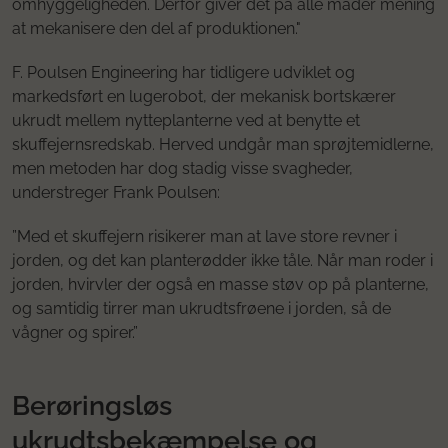
omhyggeligheden. Derfor giver det på alle måder mening
at mekanisere den del af produktionen."
F. Poulsen Engineering har tidligere udviklet og
markedsført en lugerobot, der mekanisk bortskærer
ukrudt mellem nytteplanterne ved at benytte et
skuffejernsredskab. Herved undgår man sprøjtemidlerne,
men metoden har dog stadig visse svagheder,
understreger Frank Poulsen:
”Med et skuffejern risikerer man at lave store revner i
jorden, og det kan planterødder ikke tåle. Når man roder i
jorden, hvirvler der også en masse støv op på planterne,
og samtidig tirrer man ukrudtsfrøene i jorden, så de
vågner og spirer.”
Berøringsløs
ukrudtsbekæmpelse og