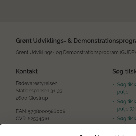
Grønt Udviklings- & Demonstrationsprog
Grønt Udviklings- og Demonstrationsprogram (GUDP) 
Kontakt
Søg tils
Fødevarestyrelsen
Søg tils
Stationsparken 31-33
pulje
2600 Glostrup
Søg tils
pulje (O
EAN:
5798000986008
CVR:
62534516
Søg tilsk
projekte
Tlf.: +45
72 27 51 96