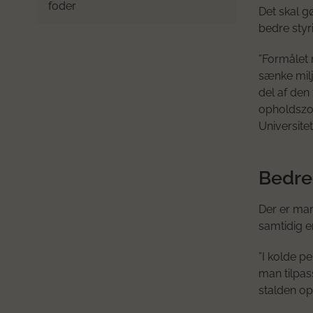
foder
Det skal g
bedre styr
”Formålet 
sænke milj
del af den
opholdszon
Universitet
Bedre
Der er man
samtidig e
”I kolde p
man tilpas
stalden op