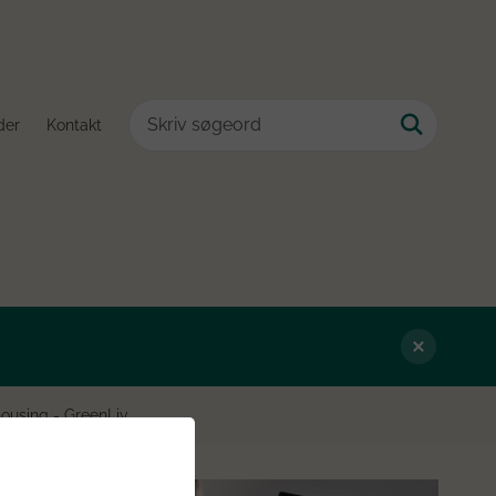
der
Kontakt
 housing - GreenLiv