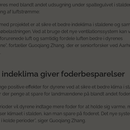
øres med blandt andet udsugning under spaltegulvet i stald
ing af luftstrømme:
med projektet er at sikre et bedre indeklima i staldene og sam
øbelastningen. Ved at bruge det nye ventilationssystem kan v
 forurenede luft og samtidig fordele luften bedre i dyrenes
e”, fortæller Guoqiang Zhang, der er seniorforsker ved Aarh
.
 indeklima giver foderbesparelser
ge positive effekter for dyrene ved at sikre et bedre klima i s
r der penge at spare for landmændene på blandt andet foder
erioder vil dyrene indtage mere foder for at holde sig varme, 
ser klimaet i stalden, kan man spare på foderet. Det nye sys
 i kolde perioder”, siger Guoqiang Zhang.