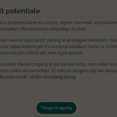
t potentiale
Liv-projektet bliver en succes, regner man med, at produktet
ddelbart efter projektets afslutning i år 2020.
an være et stort skridt i retning af at designe fremtidens stal
rer miljøpåvirkningen fra husdyrproduktion. Derfor er målet
un kan bruges i Danmark, men også globalt:
udvikles i første omgang til det danske klima, men målet er, a
asses andre klimaområder, så man på længere sigt kan ekspo
til andre lande”, slutter Guoqiang Zhang.
Tilbage til søgning