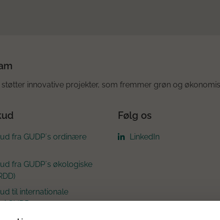
ram
støtter innovative projekter, som fremmer grøn og økonomis
kud
Følg os
kud fra GUDP´s ordinære
LinkedIn
kud fra GUDP´s økologiske
RDD)
ud til internationale
r i GUDP