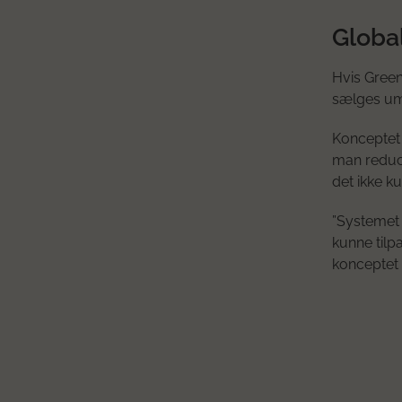
Global
Hvis Green
sælges umi
Konceptet k
man reduce
det ikke k
”Systemet 
kunne tilp
konceptet 