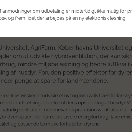
 precision ventilation for futu
tock housing - GreenLiv
 anmodninger om udbetaling er midlertidigt ikke mulig for pr
25 og frem, idet der arbejdes på en ny elektronisk løsning.
edre dyrevelfærd og ny foder
Ordinær pulje
niversitet, AgriFarm, Københavns Universitet o
der om at udvikle hybridventilation, der kan sikr
rbrug, mindre miljøbelastning og bedre luftkvalit
ing af husdyr. Foruden positive effekter for dyre
er der penge at spare for landmændene.
”GreenLiv” ønsker at udvikle et nyt og innovativt ventilationss
bedre forudsætninger for fremtidens opstaldning af husdyr. Ve
naturlig ventilation med mekanisk præcisionsventilation får
ybridventilation, der kan sikre lavere energiforbrug, lave emis
alitet og passende termiske forhold for dyrene.