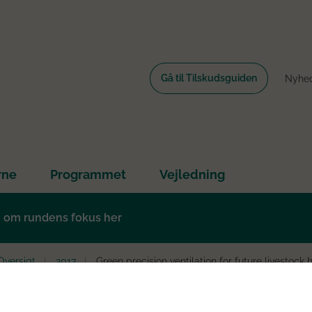
Gå til Tilskudsguiden
Nyhe
rne
Programmet
Vejledning
e om rundens fokus her
Oversigt
2017
Green precision ventilation for future livestock