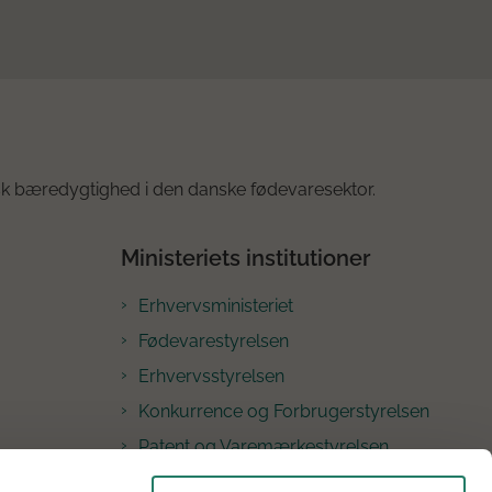
k bæredygtighed i den danske fødevaresektor.
Ministeriets institutioner
Erhvervsministeriet
Fødevarestyrelsen
Erhvervsstyrelsen
Konkurrence og Forbrugerstyrelsen
Patent og Varemærkestyrelsen
Nævnenes Hus