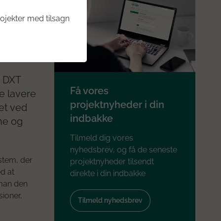
re
ojekter med tilsagn
g DXT
Få vores
e lavere
projektnyheder i din
et ved
indbakke
ne og
Tilmeld dig vores
nyhedsbrev, og få de seneste
ystem, der
projektnyheder tilsendt
d at
direkte i din indbakke
 man den
sioner,
Tilmeld nyhedsbrev