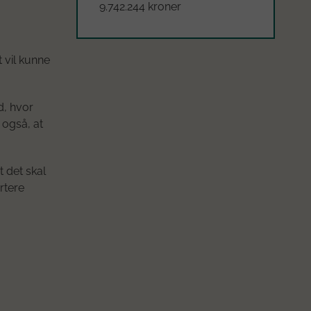
9.742.244 kroner
 vil kunne
d, hvor
 også, at
t det skal
rtere