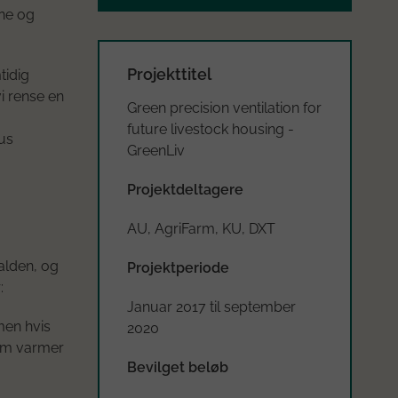
ene og
Projekttitel
tidig
i rense en
Green precision ventilation for
future livestock housing -
us
GreenLiv
Projektdeltagere
AU, AgriFarm, KU, DXT
talden, og
Projektperiode
:
Januar 2017 til september
men hvis
2020
tem varmer
Bevilget beløb