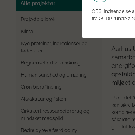
Green
Alle projekter
lives
OBS! Indsendelse af
fra GUDP runde 2 20
Projektbibliotek
2017
Klima
2017
B
Nye proteiner, ingredienser og
Aarhus U
fødevarer
samarbej
Begrænset miljøpåvirkning
energifo
opstaldn
Human sundhed og ernæring
miljøet 
Grøn bioraffinering
Projektet 
Akvakultur og fiskeri
kan sikre 
Cirkulært ressourceforbrug og
kombinere 
mindsket madspild
såkaldte h
god luftkv
Bedre dyrevelfærd og ny