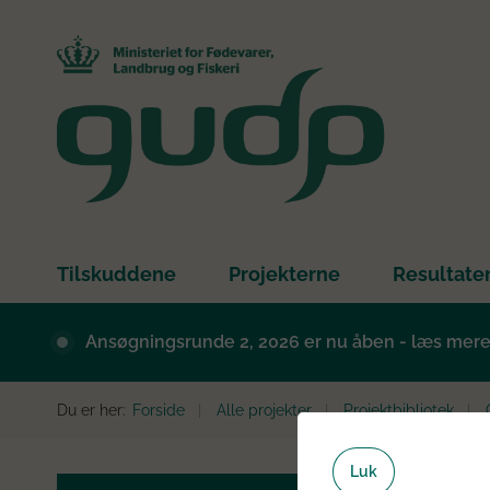
Tilskuddene
Projekterne
Resultate
Ansøgningsrunde 2, 2026 er nu åben - læs mer
Du er her:
Forside
Alle projekter
Projektbibliotek
Luk