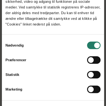
sikkerhed, video og adgang til funktioner på sociale
indsamle data og lave vurderinger ud fra en lang række
medier. Ved samtykke til statistik registreres IP-adresser,
aspekter:
der aldrig deles med tredjeparter. Du kan til enhver tid
ændre eller tilbagetrække dit samtykke ved at klikke på
”Fællesparaplyen for det hele er, at det er
”Cookies” linket nederst på siden.
beslutningsstøtte til landmænd. Men i praksis skal der
udvikles både kørende og flyvende robotter, kameraer til
forskellige typer afgrøder og adskillige
Samtykkevalg
softwareprodukter med kunstig intelligens, der skal lette
Nødvendig
og præcisere landmændenes arbejde,” forklarer Ole
Green.
Præferencer
Beslutningsstøtteprodukterne kan i sidste ende have stor
betydning for, at mange landmænd bedre kan præcisere
Statistik
tildelingen af næringsstoffer og bekæmpelsesmidler – til
gavn for miljøet, afgrødernes vækst og
produktionsøkonomien.
Marketing
Koncepter skal vises frem på