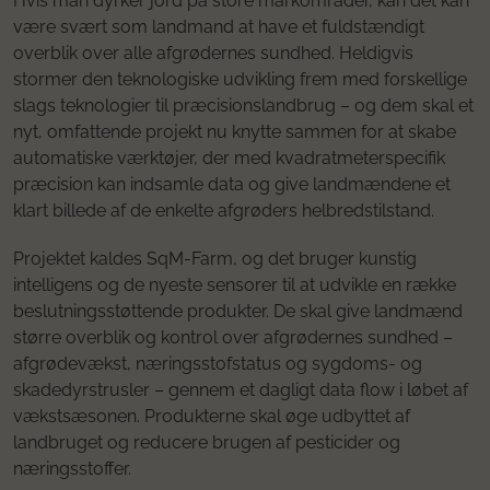
Hvis man dyrker jord på store markområder, kan det kan
være svært som landmand at have et fuldstændigt
overblik over alle afgrødernes sundhed. Heldigvis
stormer den teknologiske udvikling frem med forskellige
slags teknologier til præcisionslandbrug – og dem skal et
nyt, omfattende projekt nu knytte sammen for at skabe
automatiske værktøjer, der med kvadratmeterspecifik
præcision kan indsamle data og give landmændene et
klart billede af de enkelte afgrøders helbredstilstand.
Projektet kaldes SqM-Farm, og det bruger kunstig
intelligens og de nyeste sensorer til at udvikle en række
beslutningsstøttende produkter. De skal give landmænd
større overblik og kontrol over afgrødernes sundhed –
afgrødevækst, næringsstofstatus og sygdoms- og
skadedyrstrusler – gennem et dagligt data flow i løbet af
vækstsæsonen. Produkterne skal øge udbyttet af
landbruget og reducere brugen af pesticider og
næringsstoffer.