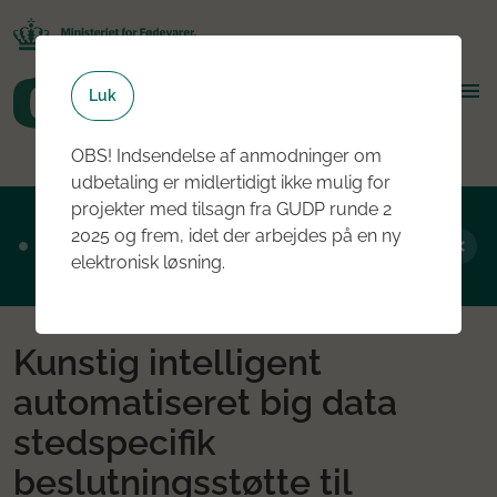
Luk
OBS! Indsendelse af anmodninger om
udbetaling er midlertidigt ikke mulig for
projekter med tilsagn fra GUDP runde 2
Ansøgningsrunde 2, 2026 er nu åben - læs
2025 og frem, idet der arbejdes på en ny
mere om rundens fokus her
elektronisk løsning.
Kunstig intelligent
automatiseret big data
stedspecifik
beslutningsstøtte til