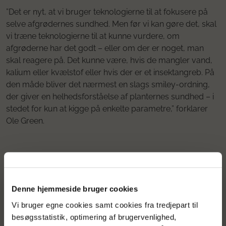
”Det er nyt, at vi bruger teknologierne til at fokusere på
selve afgrødernes sundhed. Men før vi kan gøre det, skal
vi træne teknologierne til at kunne vurdere, om
afgrøderne har det godt – eller om der er noget, man
skal reagere på. Det kunne være, hvis de mangler vand,
kalium eller kvælstof eller hvis der er et insektangreb. På
den måde bliver det nærmest en slags smiley-ordning,
der giver en helhedsforståelse af planternes sundhed – i
stedet for kun at kigge på enkelte parametre,” forklarer
Ole Green.
Bred vifte af produkter skal sikre
miljø og økonomi
Denne hjemmeside bruger cookies
For at opfylde de store ambitioner og sikre
Vi bruger egne cookies samt cookies fra tredjepart til
helhedsforståelsen af afgrødernes sundhed skal
besøgsstatistik, optimering af brugervenlighed,
projektet udvikle mange forskellige produkter, der kan