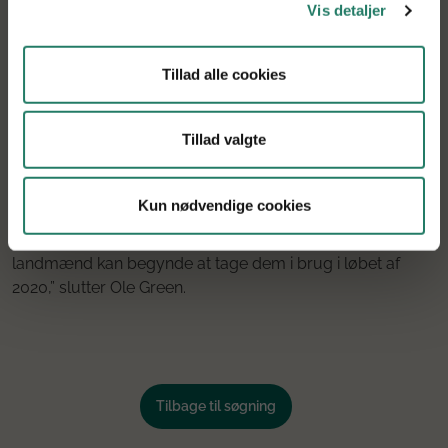
Vis detaljer
Agromek 2018
Tillad alle cookies
Fra starten af 2018 sparker man dataindsamlingen i gang,
som skal bruges til at udvikle produkterne og træne den
kunstige intelligens, de bygger på:
Tillad valgte
”Det kommer særligt til at foregå på Gyldensteen Gods,
og det foregår i tæt parløb med
Kun nødvendige cookies
samarbejdsuniversiteterne. Vi sigter efter at kunne vise
koncepterne frem på Gyldensteen Gods i 2019, inden flere
landmænd kan begynde at tage dem i brug i løbet af
2020,” slutter Ole Green.
Tilbage til søgning