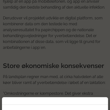
hjælp af en app på mobiltelefonen, og app´en anviser
samtidig den bedste behandling af den aktuelle infektion.
Derudover vil projektet udvikle en digital platform, som
kombinerer data om den testede ko med
analyseresultatet fra papirchippen og de nationale
behandlingsvejledninger for yverbetændelse. Det er
kombinationen af disse data, som vil ligge til grund for
anbefalingerne i app´en.
Store økonomiske konsekvenser
På landsplan regner man med, at cirka halvdelen af alle
køer bliver ramt af yverbetændelse i løbet af en laktation:
”Omkostningerne er kæmpestore. Det giver ekstra
arbejde med behandling og med at malke koen fra, så
mælken ikke bliver blandet med den mælk, som skal