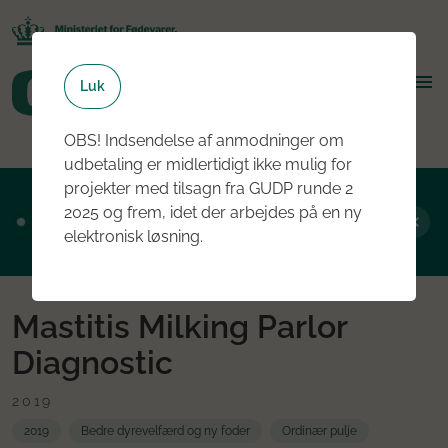
Luk
OBS! Indsendelse af anmodninger om
udbetaling er midlertidigt ikke mulig for
projekter med tilsagn fra GUDP runde 2
Ansøgningsrunde 2, 2026 er nu åben - læs
2025 og frem, idet der arbejdes på en ny
mere om rundens fokus her
elektronisk løsning.
Mastitis Milking Parlor
Diagnostic
2019
2019
Bedre dyrevelfærd og ny foder
Ordinær pulje