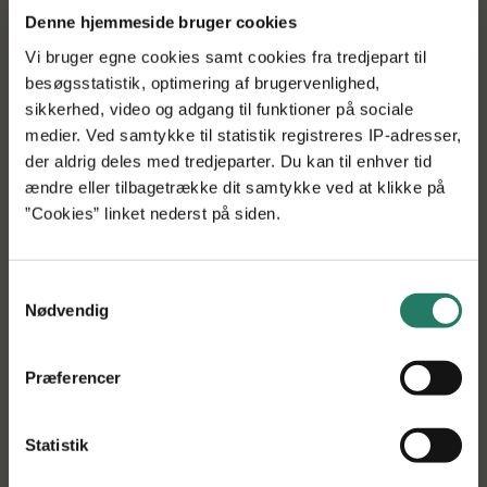
leveres til mejeriet. Det betyder indtægtstab i hele den
Denne hjemmeside bruger cookies
periode, hvor mælken skal tilbageholdes. Desuden bliver
koens ydelse lavere, når den har en infektion,” forklarer
Vi bruger egne cookies samt cookies fra tredjepart til
Sanne Fisker og pointerer, at omkostningerne er endnu
besøgsstatistik, optimering af brugervenlighed,
større for de økologiske kvægbønder, fordi
sikkerhed, video og adgang til funktioner på sociale
økologireglerne kræver, at mælken fra behandlede køer
medier. Ved samtykke til statistik registreres IP-adresser,
skal tilbageholdes i længere tid.
der aldrig deles med tredjeparter. Du kan til enhver tid
ændre eller tilbagetrække dit samtykke ved at klikke på
”Cookies” linket nederst på siden.
Udenlandsk potentiale
Samtykkevalg
Hvis Mastitis Milking Parlor Diagnostic får succes i
Nødvendig
Danmark, er ambitionen at lave ”digitale køer” ud fra de
danske data og afsætte teknologien i udlandet.
Præferencer
Danmark er kendt for et omfattende registreringsarbejde
og en unik kvægdatabase. Derfor kan det være en stor
gevinst for udenlandske landmænd at kunne
Statistik
sammenligne deres egne registreringer med en dansk