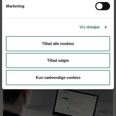
”digital ko”.
Marketing
GUDP støtter Mastitis Milking Parlor Diagnostic med 8,7
mio. kr., og projektet forventer at have produktet på
markedet i 2022.
Vis detaljer
Tillad alle cookies
Tilbage til søgning
Tillad valgte
Kun nødvendige cookies