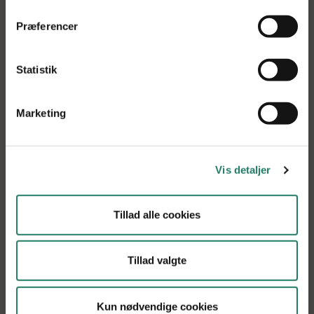
Tilbage til søgning
Præferencer
Statistik
Marketing
Vis detaljer
Tillad alle cookies
Tillad valgte
Få vores projektnyheder i din indbakke
Tilmeld dig vores nyhedsbrev, og få de seneste
Kun nødvendige cookies