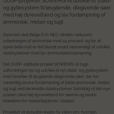
GUDP-projektet SOWEMIS vil udvikle et stald-
og gyllesystem til løsgående, diegivende søer
med høj dyrevelfærd og lav fordampning af
ammoniak, metan og lugt
Danmark skal ifølge EU’s NEC-direktiv reducere
udledningen af ammoniak med 24 procent, og for at
opnå dette mål er det blandt andet nødvendigt at udvikle
staldsystemer med lav ammoniakfordampning.
Det GUDP-støttede projekt SOWEMIS vil tage
udfordringen op og udvikle et nyt stald- og gyllesystem
med farestier til løsgående diegivende søer, der har
væsentlig lavere fordampning af både ammoniak, metan
og lugt end de kendte staldsystemer. Samtidig vil det nye
system sikre høj dyrevelfærd for søerne og bedre
indeklima for medarbejderne i stalden.
Projektet vil desuden skabe ny viden om, hvordan