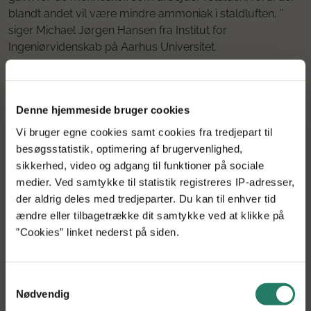
blandt andet vil være mindre ammoniak i staldluften, ”
siger Michael Jørgen Hansen fra Institut for
Ingeniørvidenskab på Aarhus Universitet.
Seks millioner fra GUDP
Denne hjemmeside bruger cookies
Miljø- og Fødevareministeriets grønne udviklings- og
Vi bruger egne cookies samt cookies fra tredjepart til
demonstrationsprogram GUDP støtter udviklingsarbejdet
besøgsstatistik, optimering af brugervenlighed,
i SOWEMIS med 6,5 mio. kr.
sikkerhed, video og adgang til funktioner på sociale
medier. Ved samtykke til statistik registreres IP-adresser,
Projektet er et samarbejde mellem Aarhus Universitet –
der aldrig deles med tredjeparter. Du kan til enhver tid
Institut for Ingeniørvidenskab, Space Systems ApS, Jyden
ændre eller tilbagetrække dit samtykke ved at klikke på
Bur A/S og Landbrug & Fødevarer, SEGES
”Cookies” linket nederst på siden.
Svineproduktion.
Samtykkevalg
Nødvendig