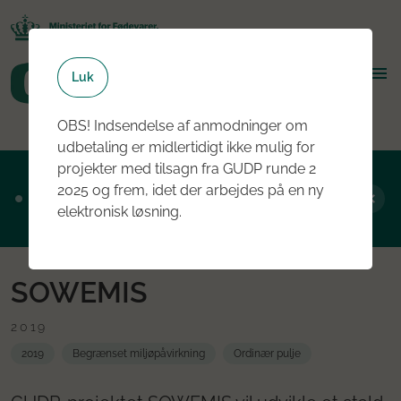
Luk
OBS! Indsendelse af anmodninger om
udbetaling er midlertidigt ikke mulig for
projekter med tilsagn fra GUDP runde 2
Ansøgningsrunde 2, 2026 er nu åben - læs
2025 og frem, idet der arbejdes på en ny
mere om rundens fokus her
elektronisk løsning.
SOWEMIS
2019
2019
Begrænset miljøpåvirkning
Ordinær pulje