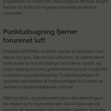
projektleder for SOWEMIS seniorrådgiver Michael Jørgen
Hansen fra Institut for Ingeniørvidenskab på Aarhus
Universitet.
Punktudsugning fjerner
forurenet luft
Projektet SOWEMIS vil derfor udvikle et stisystem med
delvist fast gulv. Stierne skal udformes, så søerne bliver
motiverede for kun at besørge, hvor der er spalter, og
under spaltegulvet skal gyllekummen have en meget lille
overflade og punktudsugning. Punktudsugningen vil
opsamle størstedelen af fordampningen fra stalden og
dermed forbedre indeklimaet markant:
”Det nye stald- og gyllesystem bliver ikke alene til gavn
for miljøet og for dyrevelfærden. Det vil også være til
gavn for de mennesker, som arbejder i stalden, fordi der