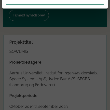
projektnyheder tilsendt direkte i din indbakke
Tilmeld nyhedsbrev
Projekttitel
SOWEMIS
Projektdeltagere
Aarhus Universitet, Institut for Ingeniørvidenskab,
Space Systems ApS, Jyden Bur A/S, SEGES
(Landbrug og Fødevarer)
Projektperiode
Oktober 2019 til september 2023