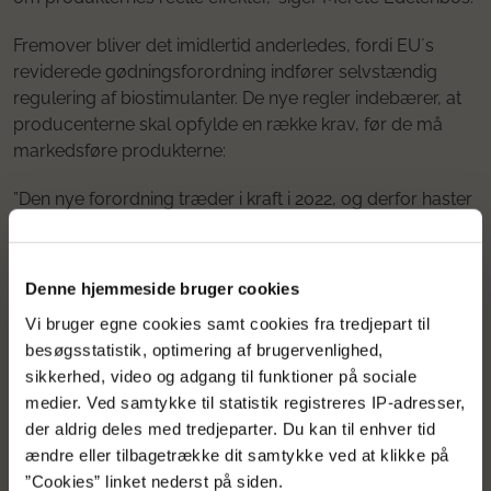
Fremover bliver det imidlertid anderledes, fordi EU´s
reviderede gødningsforordning indfører selvstændig
regulering af biostimulanter. De nye regler indebærer, at
producenterne skal opfylde en række krav, før de må
markedsføre produkterne:
”Den nye forordning træder i kraft i 2022, og derfor haster
det med at få udviklet redskaber til at vurdere
produkternes virkning og anvendelse,” konstaterer
Merete Edelenbos.
Denne hjemmeside bruger cookies
Vi bruger egne cookies samt cookies fra tredjepart til
besøgsstatistik, optimering af brugervenlighed,
Omfattende afprøvning
sikkerhed, video og adgang til funktioner på sociale
medier. Ved samtykke til statistik registreres IP-adresser,
De produkter, BioVækst afprøver, vil være midler, der er
der aldrig deles med tredjeparter. Du kan til enhver tid
egnede til brug i haveafgrøder og spisekartofler. De skal
ændre eller tilbagetrække dit samtykke ved at klikke på
tests i økologiske løg og gulerødder og desuden i
”Cookies” linket nederst på siden.
konventionelle kartofler.