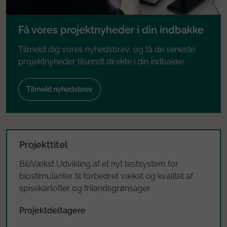
Få vores projektnyheder i din indbakke
Tilmeld dig vores nyhedsbrev, og få de seneste
projektnyheder tilsendt direkte i din indbakke
Tilmeld nyhedsbrev
Projekttitel
BioVækst Udvikling af et nyt testsystem for
biostimulanter til forbedret vækst og kvalitet af
spisekartofler og frilandsgrønsager
Projektdeltagere