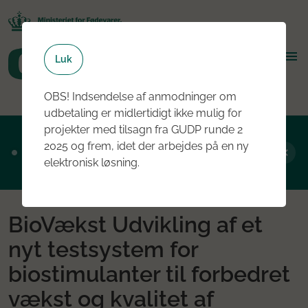
Luk
OBS! Indsendelse af anmodninger om
udbetaling er midlertidigt ikke mulig for
projekter med tilsagn fra GUDP runde 2
Ansøgningsrunde 2, 2026 er nu åben - læs
2025 og frem, idet der arbejdes på en ny
mere om rundens fokus her
elektronisk løsning.
BioVækst Udvikling af et
nyt testsystem for
biostimulanter til forbedret
vækst og kvalitet af