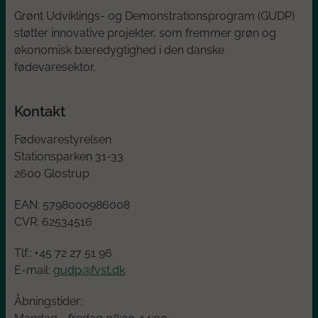
Grønt Udviklings- og Demonstrationsprogram (GUDP)
støtter innovative projekter, som fremmer grøn og
økonomisk bæredygtighed i den danske
fødevaresektor.
Kontakt
Fødevarestyrelsen
Stationsparken 31-33
2600 Glostrup
EAN:
5798000986008
CVR:
62534516
Tlf.: +45
72 27 51 96
E-mail:
gudp@fvst.dk
Åbningstider: