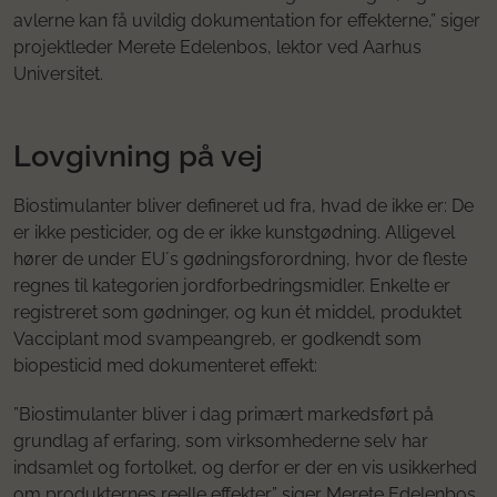
avlerne kan få uvildig dokumentation for effekterne,” siger
projektleder Merete Edelenbos, lektor ved Aarhus
Universitet.
Lovgivning på vej
Biostimulanter bliver defineret ud fra, hvad de ikke er: De
er ikke pesticider, og de er ikke kunstgødning. Alligevel
hører de under EU´s gødningsforordning, hvor de fleste
regnes til kategorien jordforbedringsmidler. Enkelte er
registreret som gødninger, og kun ét middel, produktet
Vacciplant mod svampeangreb, er godkendt som
biopesticid med dokumenteret effekt:
”Biostimulanter bliver i dag primært markedsført på
grundlag af erfaring, som virksomhederne selv har
indsamlet og fortolket, og derfor er der en vis usikkerhed
om produkternes reelle effekter,” siger Merete Edelenbos.