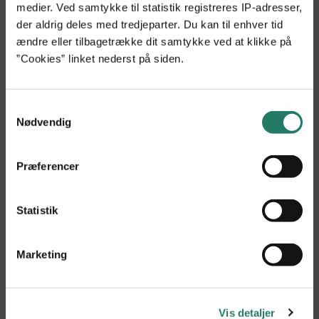
medier. Ved samtykke til statistik registreres IP-adresser,
Elektronik frem for hydraulik
der aldrig deles med tredjeparter. Du kan til enhver tid
ændre eller tilbagetrække dit samtykke ved at klikke på
De store trawlskovle, som MLD har udviklet, er hydraulisk
”Cookies” linket nederst på siden.
styret. Det hydrauliske udstyr er imidlertid meget tungt,
og derfor skal det nye, mindre styresystem være
elektronisk. Det kræver teknologisk udvikling.
Samtykkevalg
Nødvendig
I projektet vil MLD derfor udvikle og fremstille en ny
prototype, der skal testet på DTU Aquas forskningsskib
Havfisken, som størrelsesmæssigt passer til fiskeri af
Præferencer
torskefisk.
GUDP har bevilget fire en halvmillion kroner til
Statistik
udviklingsarbejdet.
Marketing
Tilbage til søgning
Vis detaljer