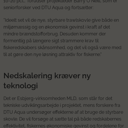
10-20 pct.,” forudser projektleder Barry O´Neill, som er
seniorforsker ved DTU Aqua og fortsætter:
”Ideelt set vil de nye, styrbare trawlskovle give både en
miljømæssig og en økonomisk gevinst i kraft af det
mindre brændstofforbrug. Desuden kommer der
formentlig på længere sigt strammere krav til
fiskeredskabers skånsomhed, og det vil også være med
til at gøre den nye løsning attraktiv for fiskerne."
Nedskalering kræver ny
teknologi
Det er Esbjerg-virksomheden MLD, som står for det
tekniske udviklingsarbejde i projektet, mens forskere fra
DTU Aqua undersøger effekterne af at bruge de styrbare
skovle. De vil forsøge at sætte tal på både redskabernes
effektivitet, fiskernes økonomiske gevinst og fordelene for