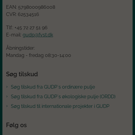
EAN:
5798000986008
CVR:
62534516
Tlf.: +45
72 27 51 96
E-mail:
gudp@fvst.dk
Åbningstider:
Mandag - fredag 08:30-14:00
Søg tilskud
Søg tilskud fra GUDP´s ordinære pulje
Søg tilskud fra GUDP´s økologiske pulje (ORDD)
Søg tilskud til internationale projekter i GUDP
Følg os