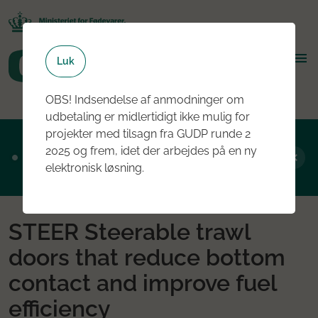
Luk
OBS! Indsendelse af anmodninger om
udbetaling er midlertidigt ikke mulig for
projekter med tilsagn fra GUDP runde 2
Ansøgningsrunde 2, 2026 er nu åben - læs
2025 og frem, idet der arbejdes på en ny
mere om rundens fokus her
elektronisk løsning.
STEER Steerable trawl
doors that reduce bottom
contact and improve fuel
efficiency