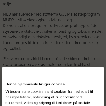
miljøet.
MLD har allerede med støtte fra GUDP´s søsterprogram
MUDP - Miljøteknologisk Udviklings- og
Demonstrationsprogram – udviklet en prototype af de
styrbare trawlskovle til fiskeri af brisling og tobis, men det
er nødvendigt at nedskalere udstyret, hvis skovlene skal
kunne bruges til de mindre kuttere, der fisker torskefisk
og fladfisk:
”Skovlene er udviklet til industrifisk. De bliver fisket fra
store fartøjer på over 40 meter, som kan trække et
tilsvarende stort trawl og skovle på tolv kvadratmeter. Nu
skal det tilpasses et væsentligt mindre trawl. Derfor skal vi
nedskalere dem til 3-4 kvadratmeter, og det kræver et
Denne hjemmeside bruger cookies
helt andet design og et nyt styresystem," forklarer Barry
Vi bruger egne cookies samt cookies fra tredjepart til
O´Neill.
besøgsstatistik, optimering af brugervenlighed,
sikkerhed, video og adgang til funktioner på sociale