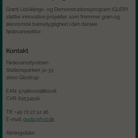
Grønt Udviklings- og Demonstrationsprogram (GUDP)
støtter innovative projekter, som fremmer grøn og
økonomisk bæredygtighed i den danske
fødevaresektor.
Kontakt
Fødevarestyrelsen
Stationsparken 31-33
2600 Glostrup
EAN:
5798000986008
CVR:
62534516
Tlf.: +45
72 27 51 96
E-mail:
gudp@fvst.dk
Åbningstider: