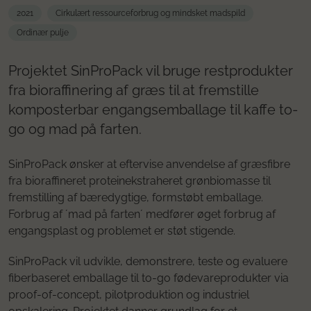
2021
Cirkulært ressourceforbrug og mindsket madspild
Ordinær pulje
Projektet SinProPack vil bruge restprodukter
fra bioraffinering af græs til at fremstille
komposterbar engangsemballage til kaffe to-
go og mad på farten.
SinProPack ønsker at eftervise anvendelse af græsfibre
fra bioraffineret proteinekstraheret grønbiomasse til
fremstilling af bæredygtige, formstøbt emballage.
Forbrug af ´mad på farten´ medfører øget forbrug af
engangsplast og problemet er støt stigende.
SinProPack vil udvikle, demonstrere, teste og evaluere
fiberbaseret emballage til to-go fødevareprodukter via
proof-of-concept, pilotproduktion og industriel