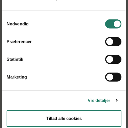
Samtykkevalg
Nødvendig
Præferencer
Få vores projektnyheder i din indbakke
Tilmeld dig vores nyhedsbrev, og få de seneste
Statistik
projektnyheder tilsendt direkte i din indbakke
Marketing
Tilmeld nyhedsbrev
Vis detaljer
Projekttitel
Tillad alle cookies
SinProPack. Grass fiber-based paper for