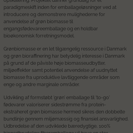
opskalering. Projektet danner grundlag for et
paradigmeskift inden for emballageløsninger ved at
introducere og demonstrere mulighederne for
anvendelse af grøn biomasse til
engangsfødevareemballage og en holdbar
bioøkonomisk forretningsmodel.
Grønbiomasse er en let tilgængelig ressource i Danmark
og grøn bioraffinering har betydelig interesse i Danmark
på grund af de påviste høje biomasseudbytter,
miljøeffekter samt potentiel anvendelse af uudnyttet
biomasse fra uproduktive lavtliggende områder som
enge og andre marginale områder.
Udvikling af formstøbt ’grøn’ emballage til 'to-go'
fødevarer valoriserer sidestrømme fra protein-
ekstraheret grøn biomasse hermed sikres den dobbelte
bundlinje gennem miljømæssig og finansiel ansvarlighed.
Udbredelse af den udviklede bæredygtige, 100%