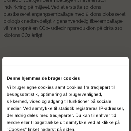
bionedbrydelige fiberemballage vil have en stor
indvirkning på miljøet. Ved at erstatte 10 ktons
plastbaseret engangsemballage med 8 ktons biobaseret,
biologisk nedbrydeligt / genanvendelig fiberemballage
vil man opnå en CO2- udledningsreduktion på cirka 210
kilotons CO2 årligt.
Tilbage til søgning
Denne hjemmeside bruger cookies
Vi bruger egne cookies samt cookies fra tredjepart til
besøgsstatistik, optimering af brugervenlighed,
sikkerhed, video og adgang til funktioner på sociale
medier. Ved samtykke til statistik registreres IP-adresser,
der aldrig deles med tredjeparter. Du kan til enhver tid
ændre eller tilbagetrække dit samtykke ved at klikke på
”Cookies” linket nederst på siden.