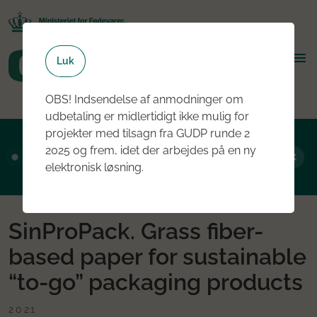
Luk
OBS! Indsendelse af anmodninger om
udbetaling er midlertidigt ikke mulig for
projekter med tilsagn fra GUDP runde 2
Ansøgningsrunde 2, 2026 er nu åben - læs
2025 og frem, idet der arbejdes på en ny
mere om rundens fokus her
elektronisk løsning.
SinProPack. Grass fiber-
based paper for sustainable
“to-go” packaging products
2021