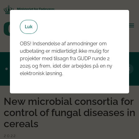
Luk
OBS! Indsendelse af anmodninger om
udbetaling er midlertidigt ikke mulig for
projekter med tilsagn fra GUDP runde 2
Ansøgningsrunde 2, 2026 er nu åben - læs
2025 og frem, idet der arbejdes på en ny
mere om rundens fokus her
elektronisk løsning.
New microbial consortia for
control of fungal diseases in
cereals
2022