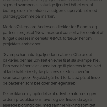
sig med svampenes naturlige fjender i håbet om, at
biofungicider i fremtiden vil udgøre supervåbnet mod
plantesygdomme på marken.
Morten Østergaard Andersen, direktør for Bioomix og
partner i projektet ”New microbial consortia for control of
fungal diseases in cereals” (NMC), fortæller her om
projektets ambitioner:
”Svampe har naturlige fjender i naturen. Ofte er det
bakterier, der har udviklet en evne til at slå svampe ihjel.
Den evne håber vi at kunne bruge til plantens fordel ved
at lade bakterier styrke plantens resistens overfor
svampeangreb. Projektet går kort fortalt ud på, at finde
de bakterier, som besidder den egenskab”
Det er ikke en ny opfindelse at udnytte naturens egen
orden i produktionens favør, og der findes da også
allerede biofungicider, med samme virkning som det