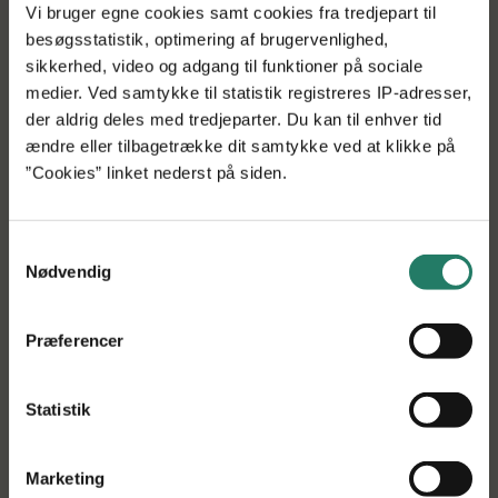
Vi bruger egne cookies samt cookies fra tredjepart til
resultater, skal bakteriernes egenskaber testes i praksis.
besøgsstatistik, optimering af brugervenlighed,
Her vil Aarhus Universitet stå for markforsøg, hvor
sikkerhed, video og adgang til funktioner på sociale
bakteriernes egenskaber undersøges på både vår- og
medier. Ved samtykke til statistik registreres IP-adresser,
vinterafgrøder.
der aldrig deles med tredjeparter. Du kan til enhver tid
ændre eller tilbagetrække dit samtykke ved at klikke på
Målet er, at projektet vil stå tilbage med produkter, der
”Cookies” linket nederst på siden.
har vist sig effektive mod de store svampesygdomme
såsom septoria, og som derefter kan udvikles til
deciderede markedsparate produkter.
Samtykkevalg
Nødvendig
”Vi håber på, at vores slutprodukt kan bruges på tværs af
Nordeuropa i de lande, der befinder sig i nogenlunde
samme klimatiske zone som Danmark. Sverige, Polen,
Præferencer
England og Nordtyskland er alle potentielle markeder for
et effektivt biofungicid” slutter Morten Østergaard
Statistik
Andersen.
Projektet har fået tilsagn om projekttilskud på 6 mio. kr.,
Marketing
og løber frem til midten af 2025.