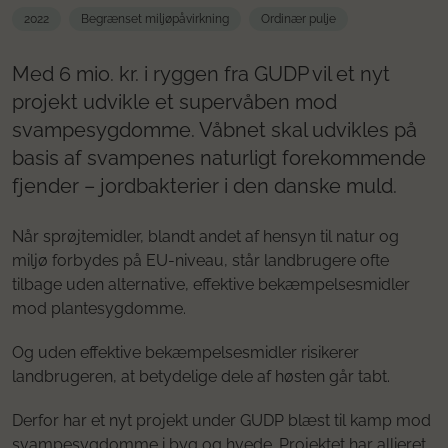
2022
Begrænset miljøpåvirkning
Ordinær pulje
Med 6 mio. kr. i ryggen fra GUDP vil et nyt
projekt udvikle et supervåben mod
svampesygdomme. Våbnet skal udvikles på
basis af svampenes naturligt forekommende
fjender – jordbakterier i den danske muld.
Når sprøjtemidler, blandt andet af hensyn til natur og
miljø forbydes på EU-niveau, står landbrugere ofte
tilbage uden alternative, effektive bekæmpelsesmidler
mod plantesygdomme.
Og uden effektive bekæmpelsesmidler risikerer
landbrugeren, at betydelige dele af høsten går tabt.
Derfor har et nyt projekt under GUDP blæst til kamp mod
svampesygdomme i byg og hvede. Projektet har allieret