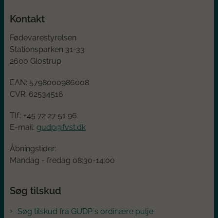
Kontakt
Fødevarestyrelsen
Stationsparken 31-33
2600 Glostrup
EAN:
5798000986008
CVR:
62534516
Tlf.: +45
72 27 51 96
E-mail:
gudp@fvst.dk
Åbningstider:
Mandag - fredag 08:30-14:00
Søg tilskud
Søg tilskud fra GUDP´s ordinære pulje