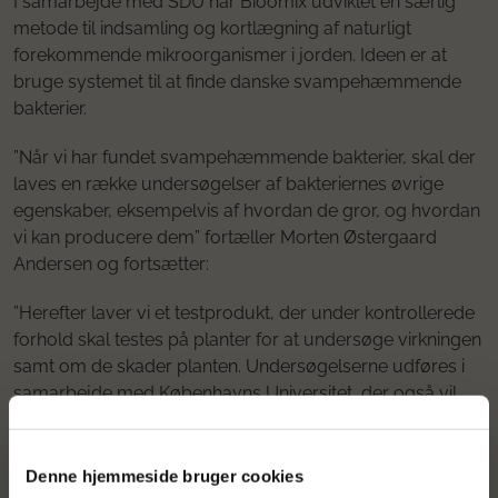
I samarbejde med SDU har Bioomix udviklet en særlig
metode til indsamling og kortlægning af naturligt
forekommende mikroorganismer i jorden. Ideen er at
bruge systemet til at finde danske svampehæmmende
bakterier.
”Når vi har fundet svampehæmmende bakterier, skal der
laves en række undersøgelser af bakteriernes øvrige
egenskaber, eksempelvis af hvordan de gror, og hvordan
vi kan producere dem” fortæller Morten Østergaard
Andersen og fortsætter:
”Herefter laver vi et testprodukt, der under kontrollerede
forhold skal testes på planter for at undersøge virkningen
samt om de skader planten. Undersøgelserne udføres i
samarbejde med Københavns Universitet, der også vil
teste, om bakterien eksempelvis skal anvendes
forebyggende eller behandlende”
Denne hjemmeside bruger cookies
Når Københavns Universitet er nået frem til de første