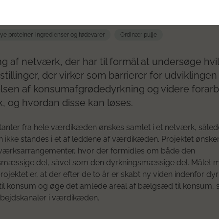
 Bælg Netværket
ye proteiner, ingredienser og fødevarer
Ordinær pulje
ng af netværk, der har til formål at undersøge hvi
tillinger, der virker som barrierer for udviklingen
sen af konsumafgrødedyrkning og videre forarb
 og hvordan disse kan løses.
nter fra hele værdikæden ønskes samlet i et netværk, såled
n ikke standes i et af leddene af værdikæden. Projektet ønsker
tværksarrangementer, hvor der formidles om både den
gsmæssige del, såvel som den dyrkningsmæssige del. Målet 
ojektet er, at der efter de to år er skabt ny viden indenfor dyr
il konsum og øge det amlede areal af bælgsæd til konsum, 
bejdskanaler i værdikæden.