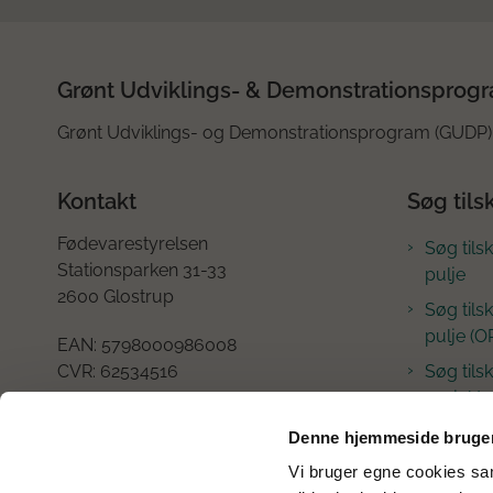
Grønt Udviklings- & Demonstrationsprog
Grønt Udviklings- og Demonstrationsprogram (GUDP) 
Kontakt
Søg tils
Fødevarestyrelsen
Søg tils
Stationsparken 31-33
pulje
2600 Glostrup
Søg tils
pulje (O
EAN:
5798000986008
CVR:
62534516
Søg tilsk
projekte
Tlf.: +45
72 27 51 96
Denne hjemmeside bruger
E-mail:
gudp@fvst.dk
Vi bruger egne cookies samt