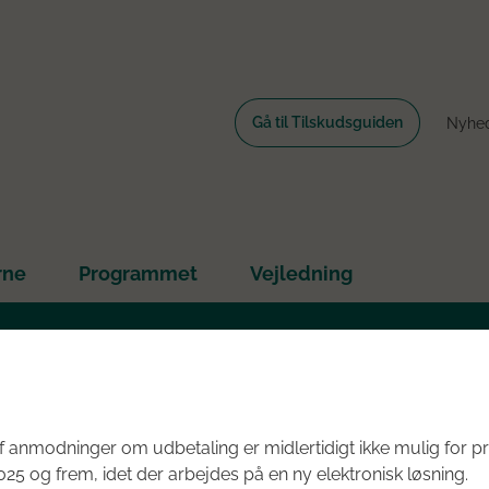
Gå til Tilskudsguiden
Nyhe
rne
Programmet
Vejledning
e om rundens fokus her
Oversigt
2023
ASAP Bælg Netværket
 anmodninger om udbetaling er midlertidigt ikke mulig for pr
25 og frem, idet der arbejdes på en ny elektronisk løsning.