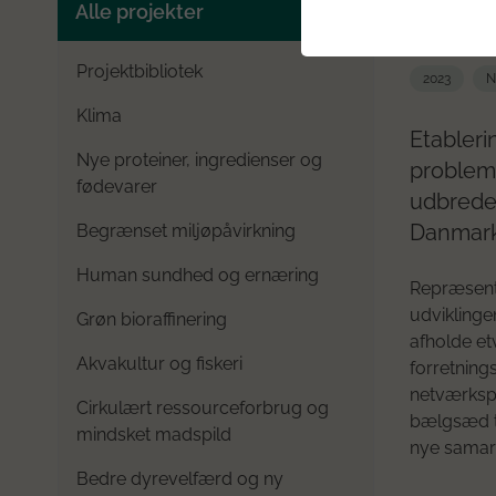
ASAP
Alle projekter
2023
Projektbibliotek
2023
N
Klima
Etableri
Nye proteiner, ingredienser og
problems
fødevarer
udbredel
Danmark,
Begrænset miljøpåvirkning
Human sundhed og ernæring
Repræsenta
udviklinge
Grøn bioraffinering
afholde e
Akvakultur og fiskeri
forretnin
netværkspr
Cirkulært ressourceforbrug og
bælgsæd t
mindsket madspild
nye samar
Bedre dyrevelfærd og ny