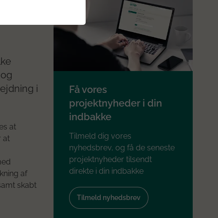
lke
 og
ejdning i
Få vores
projektnyheder i din
indbakke
es at
Tilmeld dig vores
 at
nyhedsbrev, og få de seneste
projektnyheder tilsendt
med
direkte i din indbakke
kning af
samt skabt
Tilmeld nyhedsbrev