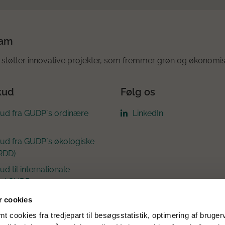
ram
støtter innovative projekter, som fremmer grøn og økonomis
kud
Følg os
kud fra GUDP´s ordinære
LinkedIn
kud fra GUDP´s økologiske
RDD)
ud til internationale
r i GUDP
 cookies
 cookies fra tredjepart til besøgsstatistik, optimering af bruger