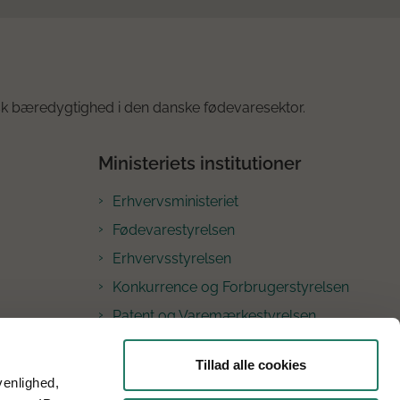
k bæredygtighed i den danske fødevaresektor.
Ministeriets institutioner
Erhvervsministeriet
Fødevarestyrelsen
Erhvervsstyrelsen
Konkurrence og Forbrugerstyrelsen
Patent og Varemærkestyrelsen
Nævnenes Hus
Tillad alle cookies
Søfartsstyrelsen
venlighed,