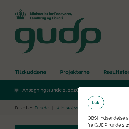
Tilskuddene
Projekterne
Resultate
Ansøgningsrunde 2, 2026 er nu åben - læs mer
Luk
Du er her:
Forside
Alle projekter
Projektbibliotek
OBS! Indsendelse af
fra GUDP runde 2 20