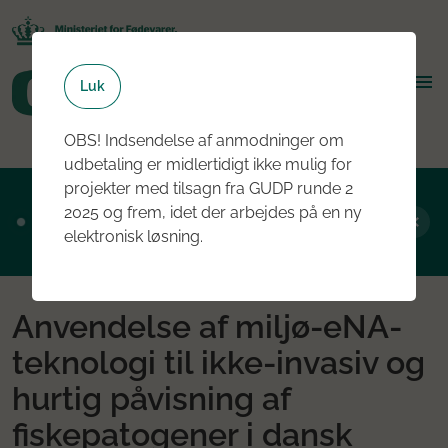
Luk
OBS! Indsendelse af anmodninger om
udbetaling er midlertidigt ikke mulig for
projekter med tilsagn fra GUDP runde 2
Ansøgningsrunde 2, 2026 er nu åben - læs
2025 og frem, idet der arbejdes på en ny
mere om rundens fokus her
elektronisk løsning.
Anvendelse af miljø-eNA-
teknologi til ikke-invasiv og
hurtig påvisning af
fiskepatogener i dansk