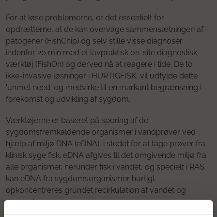
For at løse problemerne, er det essentielt for
opdrætterne, at de kan overvåge sammensætningen af
patogener (FishChip) og selv stille visse diagnoser
indenfor 20 min med et lavpraktisk on-site diagnostisk
værktøj (FishOn) og derved nå at reagere i tide. De to
ikke-invasive løsninger i HURTIGFISK, vil udfylde dette
'unmet need' og medvirke til en markant begrænsning i
forekomst og udvikling af sygdom.
Værktøjerne er baseret på sporing af de
sygdomsfremkaldende organismer i vandprøver ved
hjælp af miljø DNA (eDNA), i stedet for at tage prøver fra
klinisk syge fisk. eDNA afgives til det omgivende miljø fra
alle organismer, herunder fisk i vandet, og specielt i RAS
kan eDNA fra sygdomsorganismer hurtigt
opkoncentreres grundet recirkulation af vandet og
dermed spores.