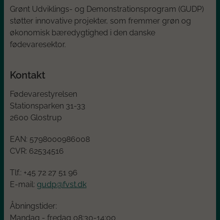
Grønt Udviklings- og Demonstrationsprogram (GUDP)
støtter innovative projekter, som fremmer grøn og
økonomisk bæredygtighed i den danske
fødevaresektor.
Kontakt
Fødevarestyrelsen
Stationsparken 31-33
2600 Glostrup
EAN:
5798000986008
CVR:
62534516
Tlf.: +45
72 27 51 96
E-mail:
gudp@fvst.dk
Åbningstider:
Mandag - fredag 08:30-14:00