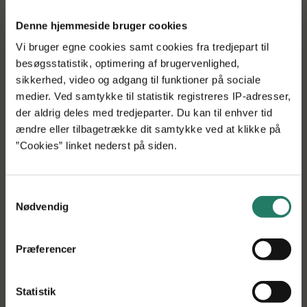
Værktøjerne udvikles på 2,5 år og vil indenfor kort tid
kunne tages i brug i erhvervet med en markant reduktion
Denne hjemmeside bruger cookies
af sygdom til følge hvilket medfører bedre økonomi,
Vi bruger egne cookies samt cookies fra tredjepart til
reduktion af N og P udledning og bedre dyrevelfærd.
besøgsstatistik, optimering af brugervenlighed,
sikkerhed, video og adgang til funktioner på sociale
medier. Ved samtykke til statistik registreres IP-adresser,
der aldrig deles med tredjeparter. Du kan til enhver tid
ændre eller tilbagetrække dit samtykke ved at klikke på
Tilbage til søgning
”Cookies” linket nederst på siden.
Samtykkevalg
Nødvendig
Præferencer
Statistik