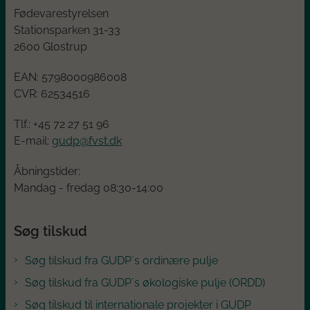
Fødevarestyrelsen
Stationsparken 31-33
2600 Glostrup
EAN:
5798000986008
CVR:
62534516
Tlf.: +45
72 27 51 96
E-mail:
gudp@fvst.dk
Åbningstider:
Mandag - fredag 08:30-14:00
Søg tilskud
Søg tilskud fra GUDP´s ordinære pulje
Søg tilskud fra GUDP´s økologiske pulje (ORDD)
Søg tilskud til internationale projekter i GUDP