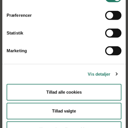
projektnyheder tilsendt direkte i din indbakke
Præferencer
Tilmeld nyhedsbrev
Statistik
Marketing
Projekttitel
Bæredygtig kontrol af PKD i ørred og laks –
Vis detaljer
BAKOPOL
Projektdeltagere
Tillad alle cookies
Københavns Universitet, Aller Aqua, AquaPri A/S,
Aquasearch ova ApS og Sig Fiskeri, DanAqua
Tillad valgte
Projektperiode