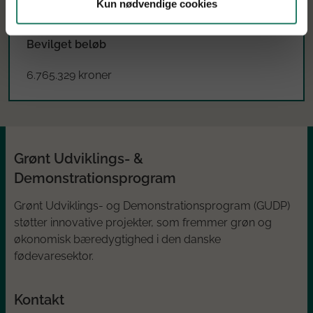
Kun nødvendige cookies
Juli 2025 til juni 2028
Bevilget beløb
6.765.329 kroner
Grønt Udviklings- &
Demonstrationsprogram
Grønt Udviklings- og Demonstrationsprogram (GUDP)
støtter innovative projekter, som fremmer grøn og
økonomisk bæredygtighed i den danske
fødevaresektor.
Kontakt