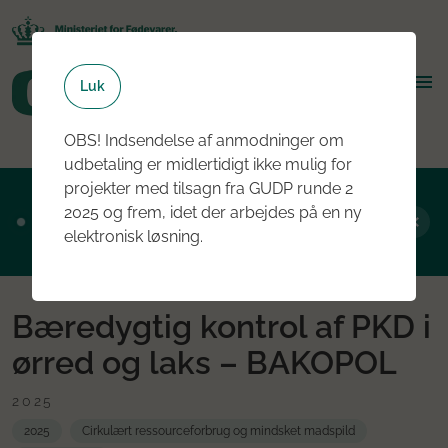
Luk
OBS! Indsendelse af anmodninger om
udbetaling er midlertidigt ikke mulig for
projekter med tilsagn fra GUDP runde 2
Ansøgningsrunde 2, 2026 er nu åben - læs
2025 og frem, idet der arbejdes på en ny
mere om rundens fokus her
elektronisk løsning.
Bæredygtig kontrol af PKD i
ørred og laks – BAKOPOL
2025
2025
Cirkulært ressourceforbrug og mindsket madspild