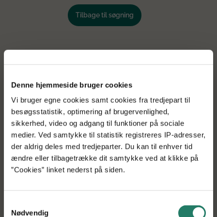
Tilbage til søgning
Denne hjemmeside bruger cookies
Vi bruger egne cookies samt cookies fra tredjepart til
besøgsstatistik, optimering af brugervenlighed,
sikkerhed, video og adgang til funktioner på sociale
medier. Ved samtykke til statistik registreres IP-adresser,
der aldrig deles med tredjeparter. Du kan til enhver tid
ændre eller tilbagetrække dit samtykke ved at klikke på
”Cookies” linket nederst på siden.
Få vores projektnyheder i din indbakke
Samtykkevalg
Nødvendig
Tilmeld dig vores nyhedsbrev, og få de seneste