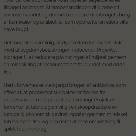
hvor vandet strømbehandles og efterfølgende føres
tilbage i anlægget. Strømbehandlingen vil dræbe alt
levende i vandet og dermed reducere dambrugets brug
af kemikalier og antibiotika, som opdrætteren ellers ville
have brugt.
Det forventes samtidig, at dyrevelfærden højnes i takt
med at sygdomsbelastningen reduceres. Projektet
bidrager til at reducere påvirkningen af miljøet gennem
en mindskning af ressourcetabet forbundet med døde
fisk.
Hertil forventes en nedgang i brugen af antibiotika som
effekt af, at problematiske bakterier fjernes fra
procesvandet med projektets teknologi. Projektet
forventer at teknologien vil give fiskeopdrættere en
betydelig økonomisk gevinst, opnået gennem mindsket
tab fra døde fisk, og den deraf afledte omkostning til
spildt foderforbrug.