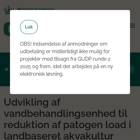
Luk
OBS! Indsendelse af anmodninger om
udbetaling er midlertidigt ikke mulig for
projekter med tilsagn fra GUDP runde 2
Ansøgningsrunde 2, 2026 er nu åben - læs
2025 og frem, idet der arbejdes på en ny
mere om rundens fokus her
elektronisk løsning.
Udvikling af
vandbehandlingsenhed til
reduktion af patogen load i
landbaseret akvakultur