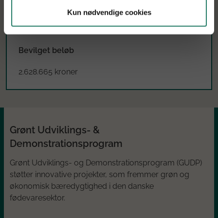
Projektperiode
Kun nødvendige cookies
Januar 2025 til juni 2027
Bevilget beløb
2.628.665 kroner
Grønt Udviklings- &
Demonstrationsprogram
Grønt Udviklings- og Demonstrationsprogram (GUDP)
støtter innovative projekter, som fremmer grøn og
økonomisk bæredygtighed i den danske
fødevaresektor.