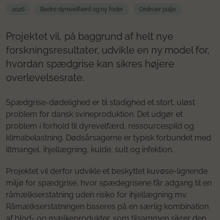
2026
Bedre dyrevelfærd og ny foder
Ordinær pulje
Projektet vil, på baggrund af helt nye
forskningsresultater, udvikle en ny model for,
hvordan spædgrise kan sikres højere
overlevelsesrate.
Spædgrise-dødelighed er til stadighed et stort, uløst
problem for dansk svineproduktion. Det udgør et
problem i forhold til dyrevelfærd, ressourcespild og
klimabelastning. Dødsårsagerne er typisk forbundet med
iltmangel, ihjellægning, kulde, sult og infektion.
Projektet vil derfor udvikle et beskyttet kuvøse-lignende
miljø for spædgrise, hvor spædegrisene får adgang til en
råmælkserstatning uden risiko for ihjellægning mv.
Råmælkserstatningen baseres på en særlig kombination
af blod- og mælkeprodukter, som tilsammen sikrer den