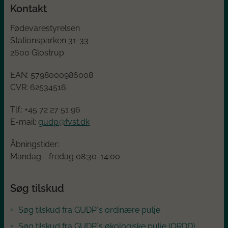
Kontakt
Fødevarestyrelsen
Stationsparken 31-33
2600 Glostrup
EAN:
5798000986008
CVR:
62534516
Tlf.: +45
72 27 51 96
E-mail:
gudp@fvst.dk
Åbningstider:
Mandag - fredag 08:30-14:00
Søg tilskud
Søg tilskud fra GUDP´s ordinære pulje
Søg tilskud fra GUDP´s økologiske pulje (ORDD)