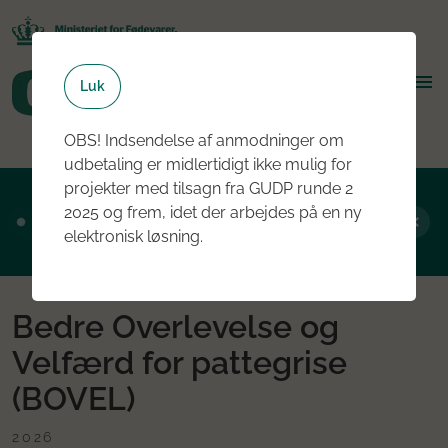
Luk
OBS! Indsendelse af anmodninger om
udbetaling er midlertidigt ikke mulig for
projekter med tilsagn fra GUDP runde 2
Ansøgningsrunde 2, 2026 er nu åben - læs
2025 og frem, idet der arbejdes på en ny
mere om rundens fokus her
elektronisk løsning.
Bedre Overlevelse og
Velfærd for pattegrise
(BOVEL)
2026