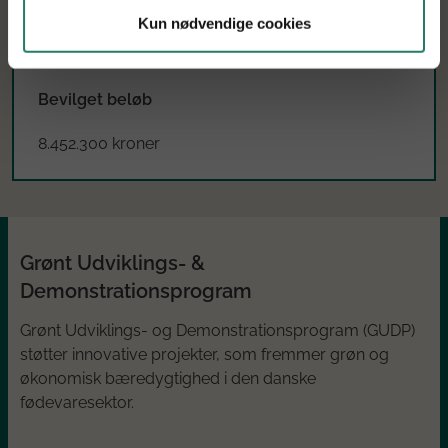
Projektperiode
Kun nødvendige cookies
Januar 2026 til december 2028
Bevilget beløb
8.452.300 kroner
Grønt Udviklings- &
Demonstrationsprogram
Grønt Udviklings- og Demonstrationsprogram (GUDP)
støtter innovative projekter, som fremmer grøn og
økonomisk bæredygtighed i den danske
fødevaresektor.