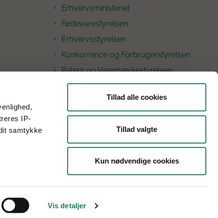
Erhvervsministeriet
Fødevarestyrelsen
Erhvervsstyrelsen
Konkurrence og Forbrugerstyrelsen
Patent og Varemærkestyrelsen
Nævnenes Hus
Tillad alle cookies
Søfartsstyrelsen
venlighed,
treres IP-
Kontakt GUDP
Tillad valgte
 dit samtykke
Kun nødvendige cookies
Vis detaljer