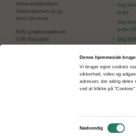
Fødevarestyrelsen
Søg tils
Stationsparken 31-33
pulje
2600 Glostrup
Søg tils
pulje (O
EAN:
5798000986008
CVR:
62534516
Søg tilsk
projekte
Tlf.: +45
72 27 51 96
Denne hjemmeside bruger
E-mail:
gudp@fvst.dk
Vi bruger egne cookies samt
Åbningstider:
sikkerhed, video og adgang 
Mandag - fredag 08:30-14:00
adresser, der aldrig deles 
ved at klikke på ”Cookies” 
Cookies
Tilgængelighedserklæring
Samtykkevalg
Nødvendig