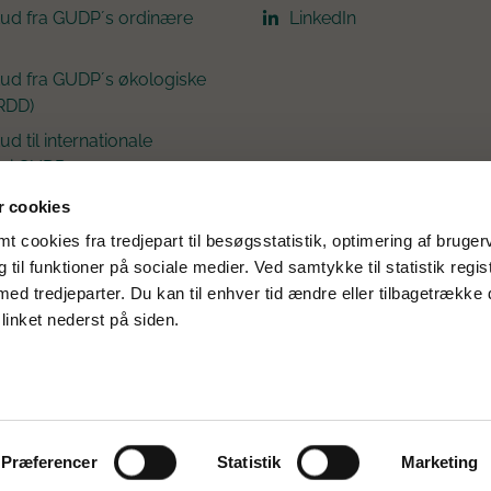
kud fra GUDP´s ordinære
LinkedIn
kud fra GUDP´s økologiske
RDD)
ud til internationale
r i GUDP
 cookies
 cookies fra tredjepart til besøgsstatistik, optimering af bruger
til funktioner på sociale medier. Ved samtykke til statistik regis
med tredjeparter. Du kan til enhver tid ændre eller tilbagetrække
linket nederst på siden.
Præferencer
Statistik
Marketing