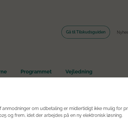
Gå til Tilskudsguiden
Nyhe
rne
Programmet
Vejledning
e om rundens fokus her
 anmodninger om udbetaling er midlertidigt ikke mulig for pr
25 og frem, idet der arbejdes på en ny elektronisk løsning.