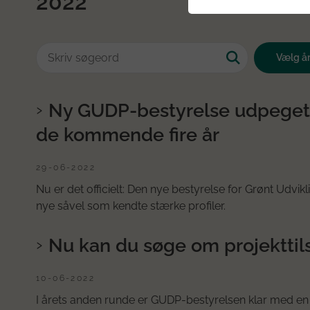
2022
Ny GUDP-bestyrelse udpeget: D
de kommende fire år
29-06-2022
Nu er det officielt: Den nye bestyrelse for Grønt Ud
nye såvel som kendte stærke profiler.
Nu kan du søge om projektti
10-06-2022
I årets anden runde er GUDP-bestyrelsen klar med en p