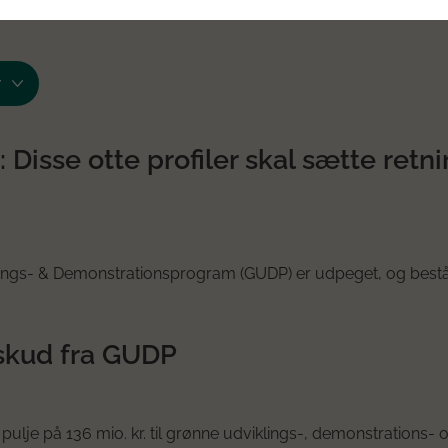
isse otte profiler skal sætte retn
viklings- & Demonstrationsprogram (GUDP) er udpeget, og best
lskud fra GUDP
ulje på 136 mio. kr. til grønne udviklings-, demonstrations- 