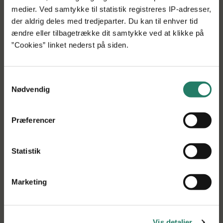
medier. Ved samtykke til statistik registreres IP-adresser,
der aldrig deles med tredjeparter. Du kan til enhver tid
ændre eller tilbagetrække dit samtykke ved at klikke på
”Cookies” linket nederst på siden.
ORDINÆRE ANSØGNINGSRUNDER
Samtykkevalg
Vejledning til ordinære ansøgningsrunder
Nødvendig
Link til Tilskudsguiden hvor du finder vejledning i
udfyldelse af det ansøgningsmateriale, der skal bruges i
Præferencer
GUDP´s ordinære ansøgningsrunder.
Statistik
Marketing
Vis detaljer