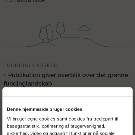
informationsmøde.
FUNDINGLANDSKAB
Publikation giver overblik over det grønne
fundinglandskab
Publikationen ’Fundinglandskab – energi, miljø og grøn
udvikling’ giver overblik over offentlige
Denne hjemmeside bruger cookies
tilskudsmuligheder.
Vi bruger egne cookies samt cookies fra tredjepart til
besøgsstatistik, optimering af brugervenlighed,
sikkerhed, video og adgang til funktioner på sociale