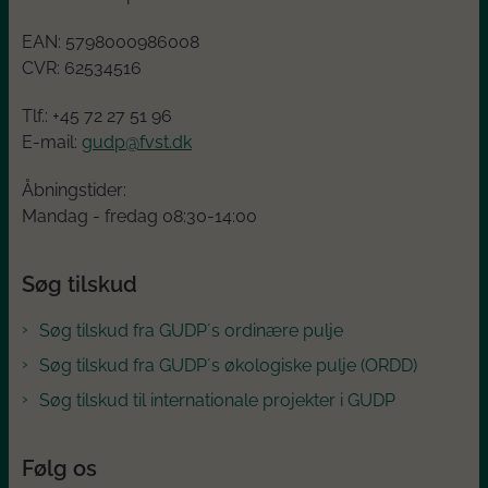
EAN:
5798000986008
CVR:
62534516
Tlf.: +45
72 27 51 96
E-mail:
gudp@fvst.dk
Åbningstider:
Mandag - fredag 08:30-14:00
Søg tilskud
Søg tilskud fra GUDP´s ordinære pulje
Søg tilskud fra GUDP´s økologiske pulje (ORDD)
Søg tilskud til internationale projekter i GUDP
Følg os