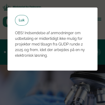
Luk
OBS! Indsendelse af anmodninger om
udbetaling er midlertidigt ikke mulig for
projekter med tilsagn fra GUDP runde 2
Ansøgningsrunde 2, 2026 er nu åben - læs
2025 og frem, idet der arbejdes på en ny
mere om rundens fokus her
elektronisk løsning.