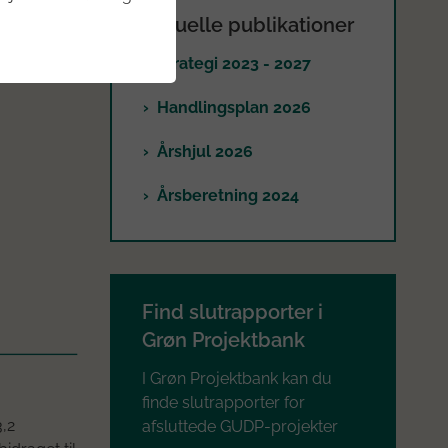
Aktuelle publikationer
le
Strategi 2023 - 2027
Handlingsplan 2026
Årshjul 2026
Årsberetning 2024
Find slutrapporter i
Grøn Projektbank
I Grøn Projektbank kan du
finde slutrapporter for
3,2
afsluttede GUDP-projekter