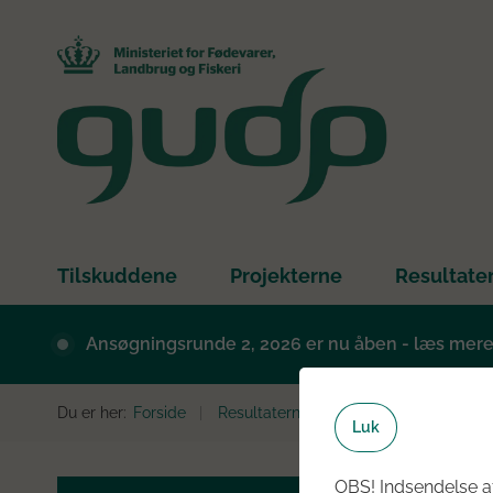
Tilskuddene
Projekterne
Resultate
Ansøgningsrunde 2, 2026 er nu åben - læs mer
Du er her:
Forside
Resultaterne
Slutrapporter
Luk
OBS! Indsendelse af