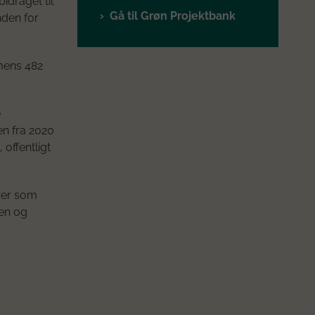
idraget til
Gå til Grøn Projektbank
nden for
 mens 482
e
en fra 2020
 offentligt
erer som
den og