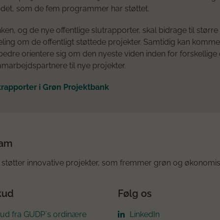
det, som de fem programmer har støttet.
ken, og de nye offentlige slutrapporter, skal bidrage til stør
ling om de offentligt støttede projekter. Samtidig kan komm
edre orientere sig om den nyeste viden inden for forskellig
amarbejdspartnere til nye projekter.
trapporter i Grøn Projektbank
ram
støtter innovative projekter, som fremmer grøn og økonomis
kud
Følg os
kud fra GUDP´s ordinære
LinkedIn