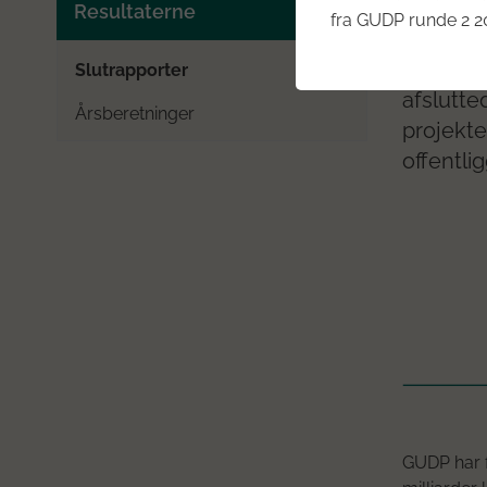
Doku
Resultaterne
fra GUDP runde 2 20
Siden 20
Slutrapporter
afslutte
Årsberetninger
projekte
offentli
GUDP har f