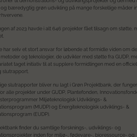
 kroner til demonstrations- og udviklingsprojekter og dermed b
 og bæredygtig grøn udvikling på mange forskellige måder i
rhvervene.
en af 2023 havde i alt 646 projekter fået tilsagn om støtte,
t.
e har selv et stort ansvar for løbende at formidle viden om d
 metoder og teknologier, de udvikler med støtte fra GUDP, m
riatet taget initiativ til at supplere formidlingen med en officiel,
g slutrapport.
tlige slutrapporter bliver nu lagt i Grøn Projektbank, der fung
or alle projekter under GUDP, Plantefonden, Innovationsfon
sterprogrammer Miljøteknologisk Udviklings- &
tionsprogram (MUDP) og Energiteknologisk udviklings- &
tionsprogram (EUDP).
jektbank finder du samtlige forsknings-, udviklings- og
ionsprojekter inden for miljø-, fødevare-, bioressource- og