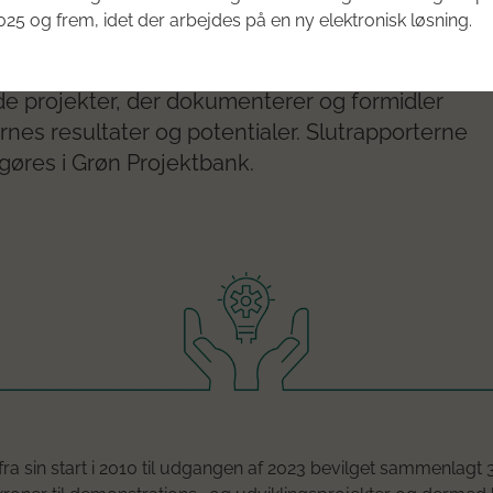
menteret grøn effekt
25 og frem, idet der arbejdes på en ny elektronisk løsning.
20 har GUDP udgivet en officiel slutrapport for al
de projekter, der dokumenterer og formidler
rnes resultater og potentialer. Slutrapporterne
ggøres i Grøn Projektbank.
ra sin start i 2010 til udgangen af 2023 bevilget sammenlagt 