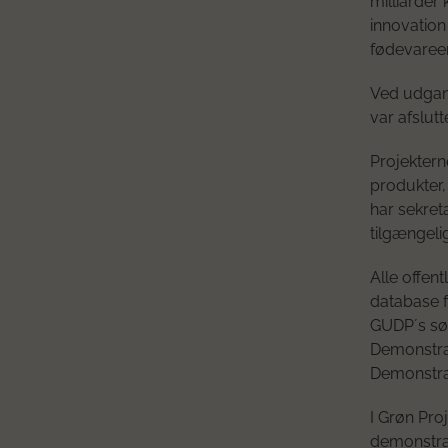
milliarder
innovation
fødevaree
Ved udgang
var afslutte
Projektern
produkter,
har sekreta
tilgængeli
Alle offen
database f
GUDP´s sø
Demonstra
Demonstra
I Grøn Pro
demonstrat