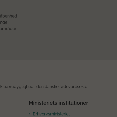
re åbenhed
ende
e områder
k bæredygtighed i den danske fødevaresektor.
Ministeriets institutioner
Erhvervsministeriet