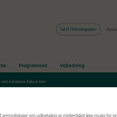
Gå til Tilskudsguiden
Nyhe
rne
Programmet
Vejledning
e om rundens fokus her
 anmodninger om udbetaling er midlertidigt ikke mulig for pr